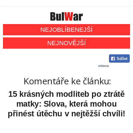
NEJOBLÍBENEJŠÍ
NEJNOVĚJŠÍ
Sdílet
reklama
Komentáře ke článku:
15 krásných modliteb po ztrátě
matky: Slova, která mohou
přinést útěchu v nejtěžší chvíli!