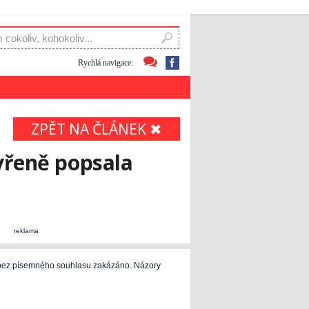
Rychlá navigace:
ZPĚT NA ČLÁNEK ✖
vřeně popsala
reklama
e bez písemného souhlasu zakázáno. Názory