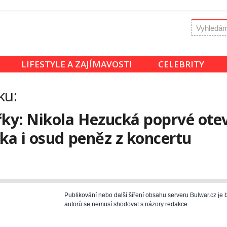
LIFESTYLE A ZAJÍMAVOSTI
CELEBRITY
ku:
řky: Nikola Hezucká poprvé ote
ika i osud peněz z koncertu
Publikování nebo další šíření obsahu serveru Bulwar.cz j
autorů se nemusí shodovat s názory redakce.