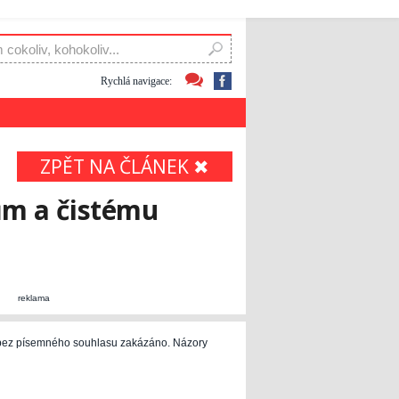
Rychlá navigace:
ZPĚT NA ČLÁNEK ✖
rům a čistému
reklama
e bez písemného souhlasu zakázáno. Názory