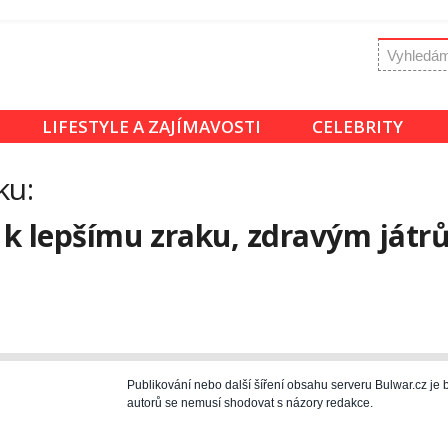
LIFESTYLE A ZAJÍMAVOSTI
CELEBRITY
ku:
č k lepšímu zraku, zdravým ját
Publikování nebo další šíření obsahu serveru Bulwar.cz j
autorů se nemusí shodovat s názory redakce.