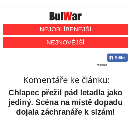
NEJOBLÍBENEJŠÍ
NEJNOVĚJŠÍ
Sdílet
reklama
Komentáře ke článku:
Chlapec přežil pád letadla jako
jediný. Scéna na místě dopadu
dojala záchranáře k slzám!