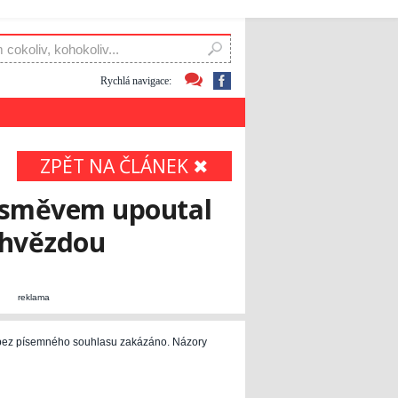
Rychlá navigace:
ZPĚT NA ČLÁNEK ✖
úsměvem upoutal
 hvězdou
reklama
e bez písemného souhlasu zakázáno. Názory