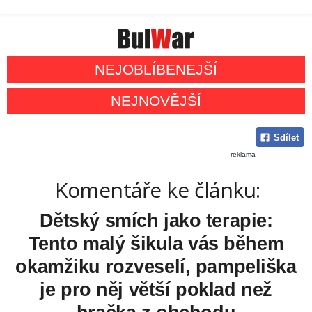
NEJOBLÍBENEJŠÍ
NEJNOVĚJŠÍ
Sdílet
reklama
Komentáře ke článku:
Dětský smích jako terapie:
Tento malý šikula vás během
okamžiku rozveselí, pampeliška
je pro něj větší poklad než