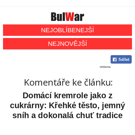
NEJOBLÍBENEJŠÍ
NEJNOVĚJŠÍ
Sdílet
reklama
Komentáře ke článku:
Domácí kremrole jako z
cukrárny: Křehké těsto, jemný
sníh a dokonalá chuť tradice