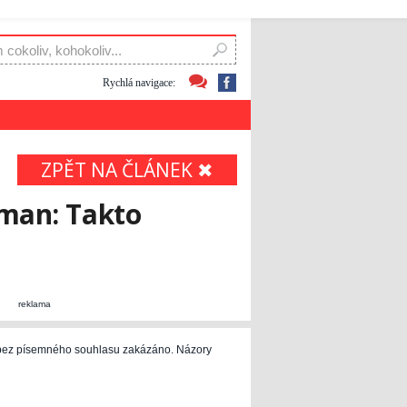
Rychlá navigace:
ZPĚT NA ČLÁNEK ✖
dman: Takto
reklama
e bez písemného souhlasu zakázáno. Názory