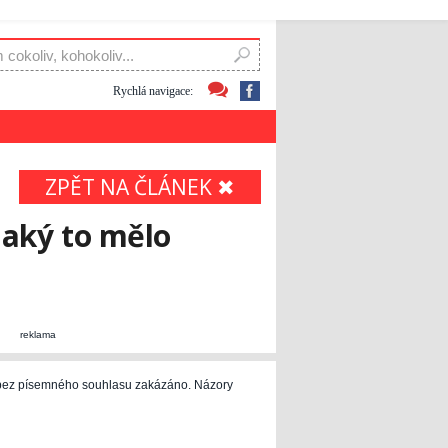
Rychlá navigace:
ZPĚT NA ČLÁNEK ✖
jaký to mělo
reklama
e bez písemného souhlasu zakázáno. Názory