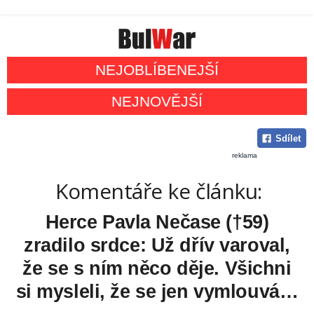
NEJOBLÍBENEJŠÍ
NEJNOVĚJŠÍ
Sdílet
reklama
Komentáře ke článku:
Herce Pavla Nečase (†59)
zradilo srdce: Už dřív varoval,
že se s ním něco děje. Všichni
si mysleli, že se jen vymlouvá…