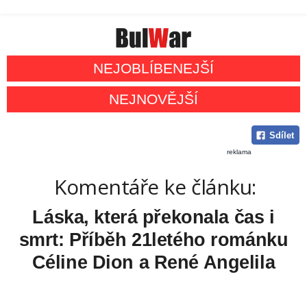
NEJOBLÍBENEJŠÍ
NEJNOVĚJŠÍ
Sdílet
reklama
Komentáře ke článku:
Láska, která překonala čas i
smrt: Příběh 21letého románku
Céline Dion a René Angelila