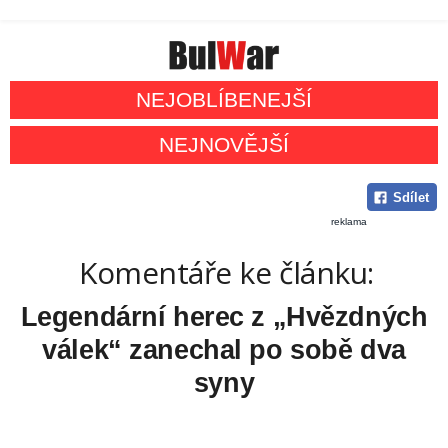
NEJOBLÍBENEJŠÍ
NEJNOVĚJŠÍ
Sdílet
reklama
Komentáře ke článku:
Legendární herec z „Hvězdných
válek“ zanechal po sobě dva
syny