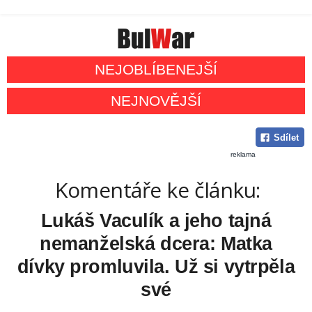
NEJOBLÍBENEJŠÍ
NEJNOVĚJŠÍ
Sdílet
reklama
Komentáře ke článku:
Lukáš Vaculík a jeho tajná
nemanželská dcera: Matka
dívky promluvila. Už si vytrpěla
své