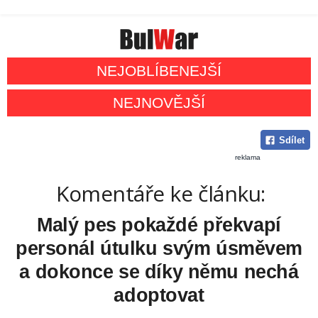
NEJOBLÍBENEJŠÍ
NEJNOVĚJŠÍ
Sdílet
reklama
Komentáře ke článku:
Malý pes pokaždé překvapí
personál útulku svým úsměvem
a dokonce se díky němu nechá
adoptovat