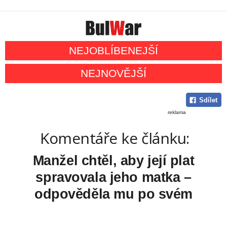
NEJOBLÍBENEJŠÍ
NEJNOVĚJŠÍ
Sdílet
reklama
Komentáře ke článku:
Manžel chtěl, aby její plat
spravovala jeho matka –
odpověděla mu po svém