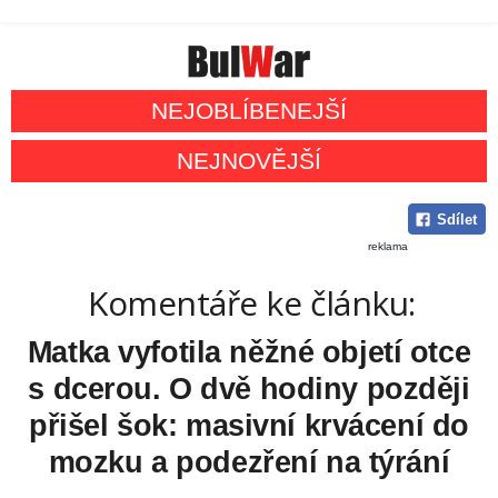
NEJOBLÍBENEJŠÍ
NEJNOVĚJŠÍ
Sdílet
reklama
Komentáře ke článku:
Matka vyfotila něžné objetí otce
s dcerou. O dvě hodiny později
přišel šok: masivní krvácení do
mozku a podezření na týrání