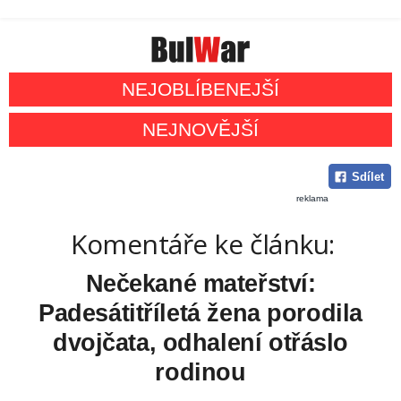
NEJOBLÍBENEJŠÍ
NEJNOVĚJŠÍ
Sdílet
reklama
Komentáře ke článku:
Nečekané mateřství:
Padesátitříletá žena porodila
dvojčata, odhalení otřáslo
rodinou