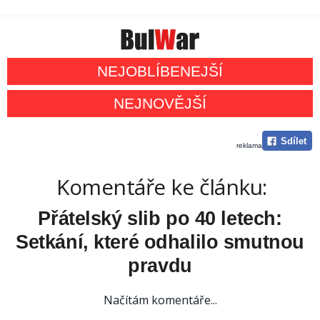
NEJOBLÍBENEJŠÍ
NEJNOVĚJŠÍ
Sdílet
reklama
Komentáře ke článku:
Přátelský slib po 40 letech:
Setkání, které odhalilo smutnou
pravdu
Načítám komentáře...