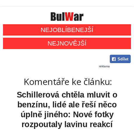
NEJOBLÍBENEJŠÍ
NEJNOVĚJŠÍ
Sdílet
reklama
Komentáře ke článku:
Schillerová chtěla mluvit o
benzínu, lidé ale řeší něco
úplně jiného: Nové fotky
rozpoutaly lavinu reakcí