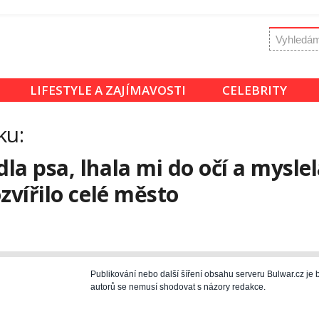
LIFESTYLE A ZAJÍMAVOSTI
CELEBRITY
ku:
a psa, lhala mi do očí a myslela 
zvířilo celé město
Publikování nebo další šíření obsahu serveru Bulwar.cz j
autorů se nemusí shodovat s názory redakce.