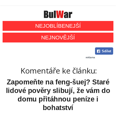
NEJOBLÍBENEJŠÍ
NEJNOVĚJŠÍ
Sdílet
reklama
Komentáře ke článku:
Zapomeňte na feng-šuej? Staré
lidové pověry slibují, že vám do
domu přitáhnou peníze i
bohatství