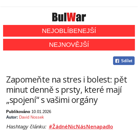
NEJOBLÍBENEJŠÍ
NEJNOVĚJŠÍ
Sdílet
Zapomeňte na stres i bolest: pět
minut denně s prsty, které mají
„spojení“ s vašimi orgány
Publikováno
10.01.2026
Autor:
David Nossek
#ŽádnéNicNásNenapadlo
Hashtagy článku: