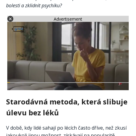
bolesti a zklidnit psychiku?
Advertisement
Starodávná metoda, která slibuje
úlevu bez léků
V době, kdy lidé sahají po lécích často dříve, než zkusí
jakoukoli jinou možnost, získávají na popularitě