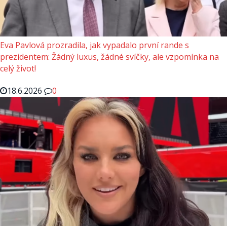
Eva Pavlová prozradila, jak vypadalo první rande s
prezidentem: Žádný luxus, žádné svíčky, ale vzpomínka na
celý život!
18.6.2026
0