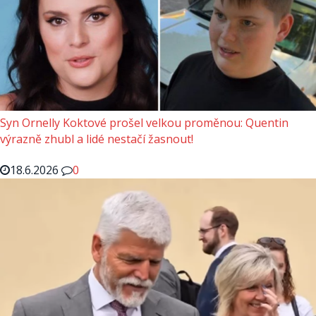
Syn Ornelly Koktové prošel velkou proměnou: Quentin
výrazně zhubl a lidé nestačí žasnout!
18.6.2026
0