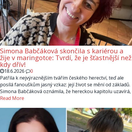
Simona Babčáková skončila s kariérou a
žije v maringotce: Tvrdí, že je šťastnější než
kdy dřív!
18.6.2026
0
Patřila k nejvýraznějším tvářím českého herectví, teď ale
posílá fanouškům jasný vzkaz: její život se mění od základů.
Simona Babčáková oznámila, že hereckou kapitolu uzavírá,
Read More