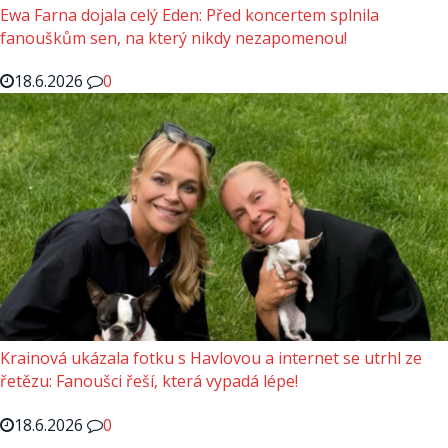
Ewa Farna dojala celý Eden: Před koncertem splnila
fanouškům sen, na který nikdy nezapomenou!
18.6.2026
0
Krainová ukázala fotku s Havlovou a internet se utrhl ze
řetězu: Fanoušci řeší, která vypadá lépe!
18.6.2026
0