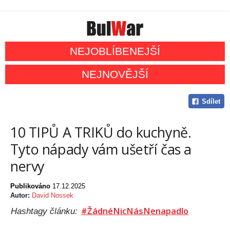
NEJOBLÍBENEJŠÍ
NEJNOVĚJŠÍ
Sdílet
10 TIPŮ A TRIKŮ do kuchyně.
Tyto nápady vám ušetří čas a
nervy
Publikováno
17.12.2025
Autor:
David Nossek
#ŽádnéNicNásNenapadlo
Hashtagy článku: