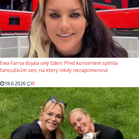
Ewa Farna dojala celý Eden: Před koncertem splnila
fanouškům sen, na který nikdy nezapomenou!
18.6.2026
0