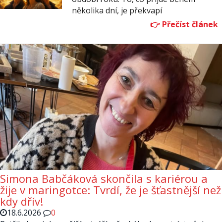
několika dní, je překvapí
Simona Babčáková skončila s kariérou a
žije v maringotce: Tvrdí, že je šťastnější než
kdy dřív!
18.6.2026
0