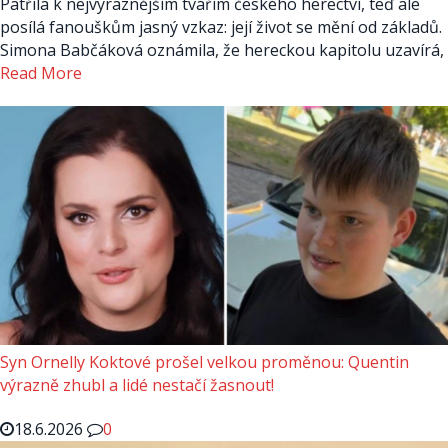
Patřila k nejvýraznějším tvářím českého herectví, teď ale
posílá fanouškům jasný vzkaz: její život se mění od základů.
Simona Babčáková oznámila, že hereckou kapitolu uzavírá,
Read More
Syn Ornelly Koktové prošel velkou proměnou: Quentin
výrazně zhubl a lidé nestačí žasnout!
18.6.2026
0