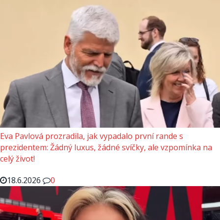
Eva Pavlová prozradila, jak vypadalo první rande s
prezidentem: Žádný luxus, žádné svíčky, ale vzpomínka na
celý život!
18.6.2026
0