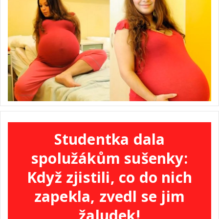
Studentka dala
spolužákům sušenky:
Když zjistili, co do nich
zapekla, zvedl se jim
žaludek!