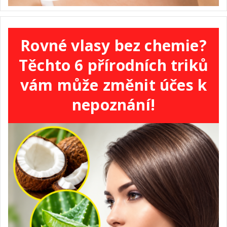
Rovné vlasy bez chemie?
Těchto 6 přírodních triků
vám může změnit účes k
nepoznání!