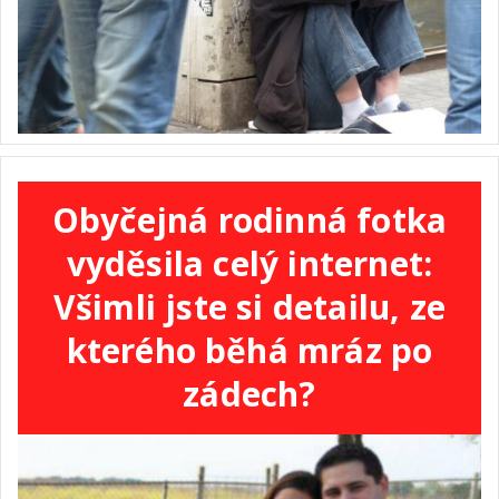
Obyčejná rodinná fotka
vyděsila celý internet:
Všimli jste si detailu, ze
kterého běhá mráz po
zádech?