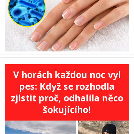
V horách každou noc vyl
pes: Když se rozhodla
zjistit proč, odhalila něco
šokujícího!