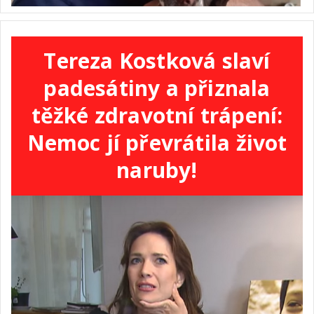
Tereza Kostková slaví
padesátiny a přiznala
těžké zdravotní trápení:
Nemoc jí převrátila život
naruby!