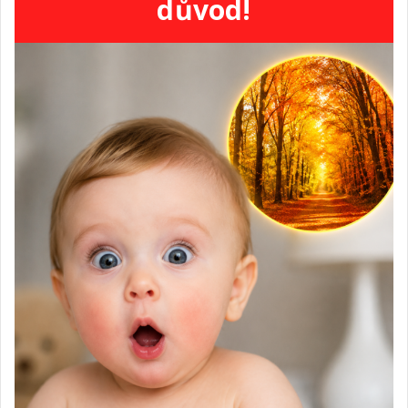
důvod!