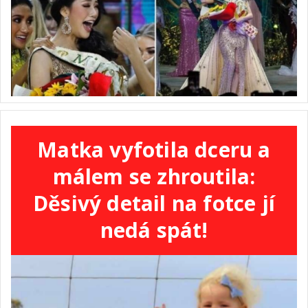
Matka vyfotila dceru a
málem se zhroutila:
Děsivý detail na fotce jí
nedá spát!