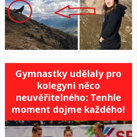
Gymnastky udělaly pro
kolegyni něco
neuvěřitelného: Tenhle
moment dojme každého!