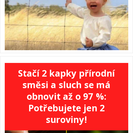
Stačí 2 kapky přírodní
směsi a sluch se má
obnovit až o 97 %:
Potřebujete jen 2
suroviny!