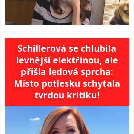
Schillerová se chlubila
levnější elektřinou, ale
přišla ledová sprcha:
Místo potlesku schytala
tvrdou kritiku!