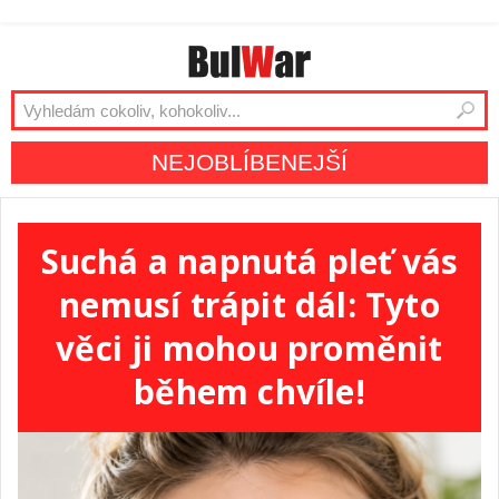
NEJOBLÍBENEJŠÍ
Suchá a napnutá pleť vás
nemusí trápit dál: Tyto
věci ji mohou proměnit
během chvíle!