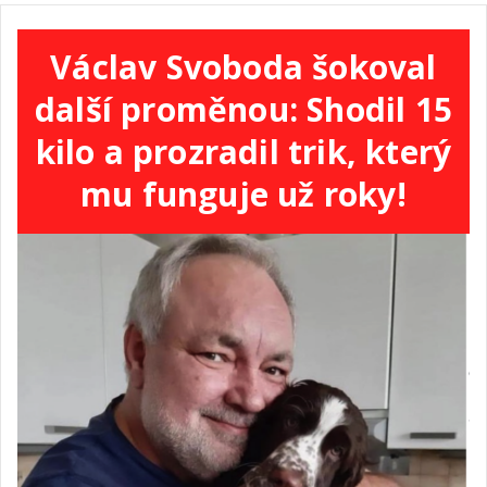
Václav Svoboda šokoval
další proměnou: Shodil 15
kilo a prozradil trik, který
mu funguje už roky!