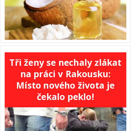
Tři ženy se nechaly zlákat
na práci v Rakousku:
Místo nového života je
čekalo peklo!