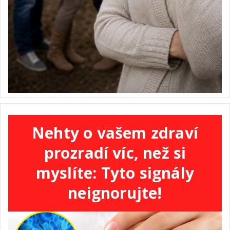
Nehty o vašem zdraví
prozradí víc, než si
myslíte: Tyto signály
neignorujte!