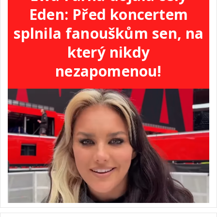
Eden: Před koncertem
splnila fanouškům sen, na
který nikdy
nezapomenou!