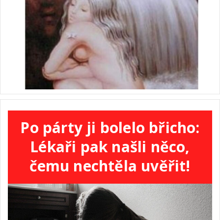
Po párty ji bolelo břicho:
Lékaři pak našli něco,
čemu nechtěla uvěřit!