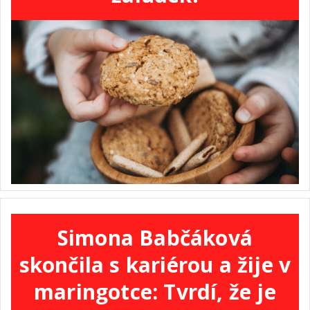
Simona Babčáková
skončila s kariérou a žije v
maringotce: Tvrdí, že je