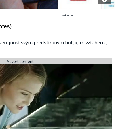
reklama
otes)
 veřejnost svým předstíraným holčičím vztahem ,
Advertisement