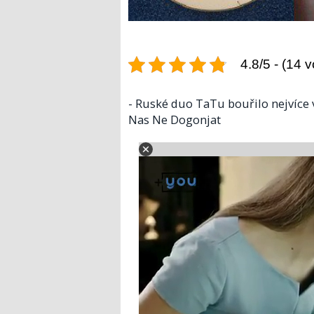
4.8/5 - (14 v
- Ruské duo TaTu bouřilo nejvíce
Nas Ne Dogonjat