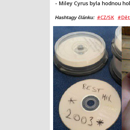
- Miley Cyrus byla hodnou hol
#CZ/SK
#Dět
Hashtagy článku: