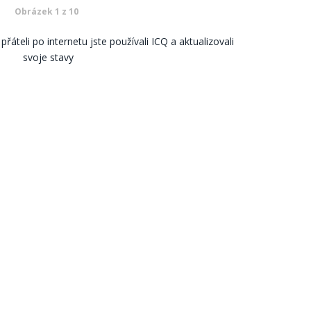
Obrázek 1 z 10
přáteli po internetu jste používali ICQ a aktualizovali
svoje stavy