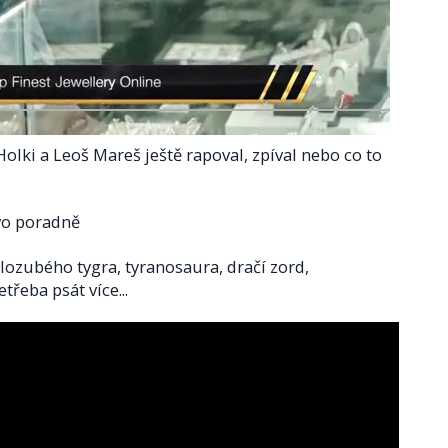
 Holki a Leoš Mareš ještě rapoval, zpíval nebo co to
vo poradně
vlozubého tygra, tyranosaura, dračí zord,
řeba psát více...