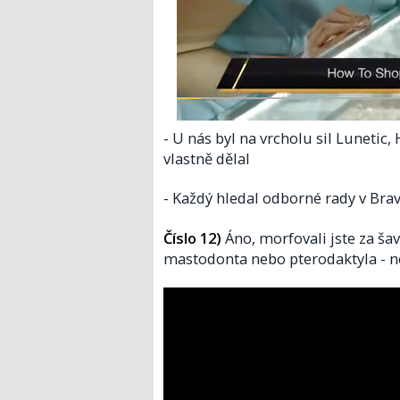
- U nás byl na vrcholu sil Lunetic,
vlastně dělal
- Každý hledal odborné rady v Bra
Číslo 12)
Áno, morfovali jste za ša
mastodonta nebo pterodaktyla - net