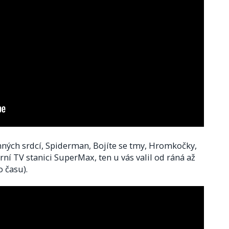
nných srdcí, Spiderman, Bojíte se tmy, Hromkočky,
rní TV stanici SuperMax, ten u vás valil od ráná až
o času).