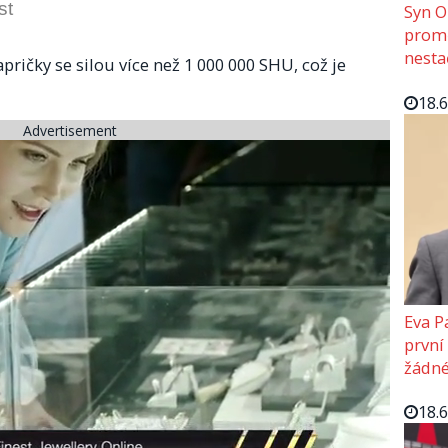
st
Syn O
promě
nesta
apričky se silou více než 1 000 000 SHU, což je
18.
Advertisement
Eva P
první
žádné
18.