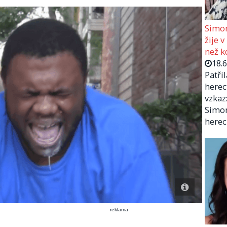
Simon
žije v
než kd
18.
Patři
herec
vzkaz:
Simon
herec
reklama