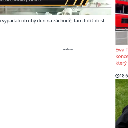
o vypadalo druhý den na záchodě, tam totiž dost
Ewa F
reklama
konce
který
18.