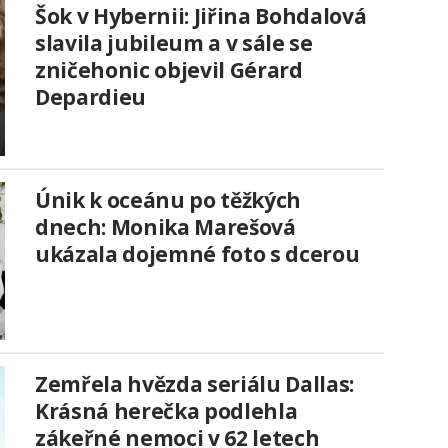
Šok v Hybernii: Jiřina Bohdalová
slavila jubileum a v sále se
zničehonic objevil Gérard
Depardieu
Únik k oceánu po těžkých
dnech: Monika Marešová
ukázala dojemné foto s dcerou
Zemřela hvězda seriálu Dallas:
Krásná herečka podlehla
zákeřné nemoci v 62 letech