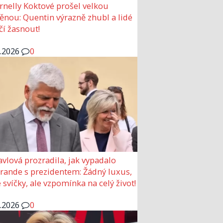
rnelly Koktové prošel velkou
nou: Quentin výrazně zhubl a lidé
čí žasnout!
6.2026
0
avlová prozradila, jak vypadalo
 rande s prezidentem: Žádný luxus,
 svíčky, ale vzpomínka na celý život!
6.2026
0