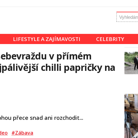
LIFESTYLE A ZAJÍMAVOSTI
CELEBRITY
 sebevraždu v přímém
pálivější chilli papričky na
hou přece snad ani rozchodit...
deo
#Zábava