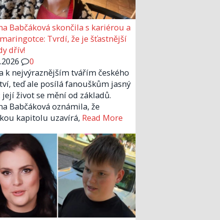
a Babčáková skončila s kariérou a
 maringotce: Tvrdí, že je šťastnější
y dřív!
6.2026
0
la k nejvýraznějším tvářím českého
tví, teď ale posílá fanouškům jasný
 její život se mění od základů.
a Babčáková oznámila, že
kou kapitolu uzavírá,
Read More