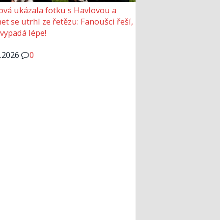
ová ukázala fotku s Havlovou a
et se utrhl ze řetězu: Fanoušci řeší,
 vypadá lépe!
6.2026
0