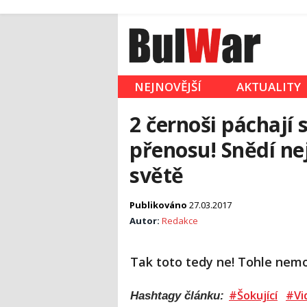
NEJNOVĚJŠÍ
AKTUALITY
2 černoši páchají
přenosu! Snědí nej
světě
Publikováno
27.03.2017
Autor:
Redakce
Tak toto tedy ne! Tohle nemo
#Šokující
#Vi
Hashtagy článku: