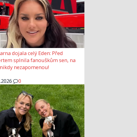
arna dojala celý Eden: Před
rtem splnila fanouškům sen, na
 nikdy nezapomenou!
6.2026
0