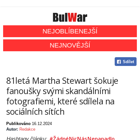
NEJOBLÍBENEJŠÍ
NEJNOVĚJŠÍ
Sdílet
81letá Martha Stewart šokuje
fanoušky svými skandálními
fotografiemi, které sdílela na
sociálních sítích
Publikováno
16.12.2024
Autor:
Redakce
#ŽádnéNicNásNenapadlo
Hashtagy článku: