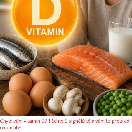
Chybí vám vitamin D? Těchto 5 signálů těla vám to prozradí
okamžitě!