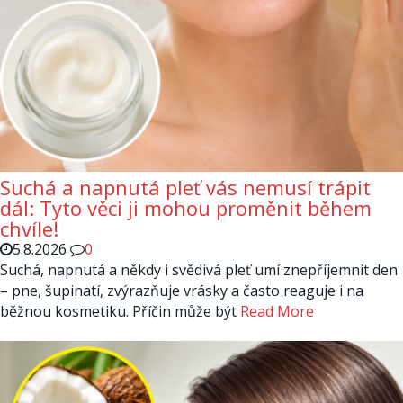
Suchá a napnutá pleť vás nemusí trápit
dál: Tyto věci ji mohou proměnit během
chvíle!
5.8.2026
0
Suchá, napnutá a někdy i svědivá pleť umí znepříjemnit den
– pne, šupinatí, zvýrazňuje vrásky a často reaguje i na
běžnou kosmetiku. Příčin může být
Read More