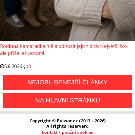
Rodinná kamarádka měla odnosit jejich dítě: Největší šok
ale přišel až potom!
5.8.2026
0
NEJOBLÍBENEJŠÍ ČLÁNKY
NA HLAVNÍ STRÁNKU
Copyright © Bulwar.cz (2013 - 2026)
All rights reserverd
-
kontakt
použití cookies