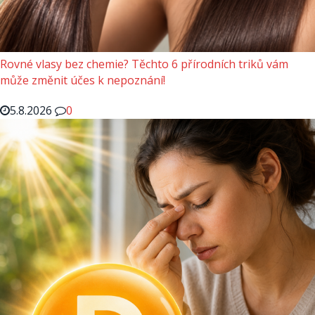
Rovné vlasy bez chemie? Těchto 6 přírodních triků vám
může změnit účes k nepoznání!
5.8.2026
0