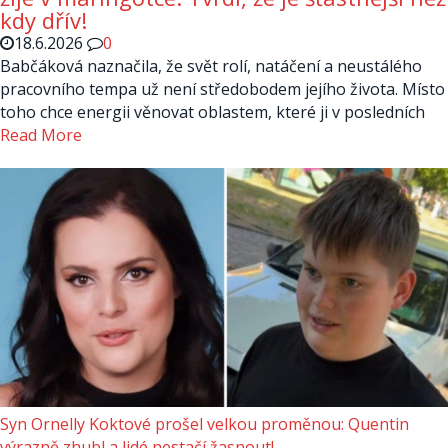
kdy dřív!
18.6.2026
0
Babčáková naznačila, že svět rolí, natáčení a neustálého
pracovního tempa už není středobodem jejího života. Místo
toho chce energii věnovat oblastem, které ji v posledních
Read More
Syn Ornelly Koktové prošel velkou proměnou: Quentin
výrazně zhubl a lidé nestačí žasnout!