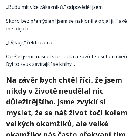
„Budu mít více zákazníků,“ odpověděl jsem.
Skoro bez přemýšlení jsem se naklonil a objal ji. Také
mě objala.
„Děkuji,“ řekla dáma.
Odešel jsem, nasedl si do auta a zavřel za sebou dveře.
Byl to zvuk zavírající se knihy…
Na závěr bych chtěl říci, že jsem
nikdy v životě neudělal nic
důležitějšího. Jsme zvyklí si
myslet, že se náš život točí kolem
velkých okamžiků, ale velké
okamžiky nás často překvapí tím,