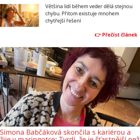
Většina lidí během veder dělá stejnou
chybu. Přitom existuje mnohem
chytřejší řešení
Simona Babčáková skončila s kariérou a
žije v maringotce: Tvrdí, že je šťastnější než