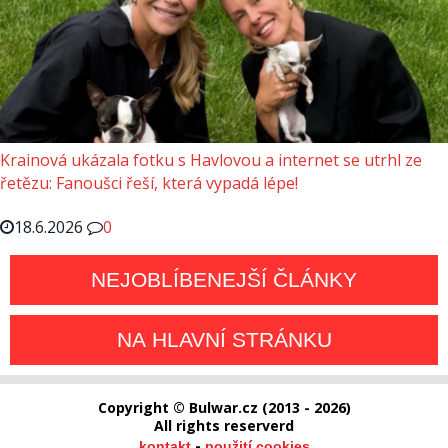
Krainová ukázala fotku s Havlovou a internet se utrhl ze
řetězu: Fanoušci řeší, která vypadá lépe!
18.6.2026
0
NEJOBLÍBENEJŠÍ ČLÁNKY
NA HLAVNÍ STRÁNKU
Copyright © Bulwar.cz (2013 - 2026)
All rights reserverd
-
kontakt
použití cookies