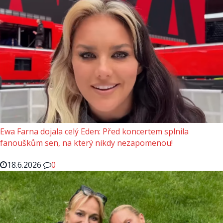
Ewa Farna dojala celý Eden: Před koncertem splnila
fanouškům sen, na který nikdy nezapomenou!
18.6.2026
0