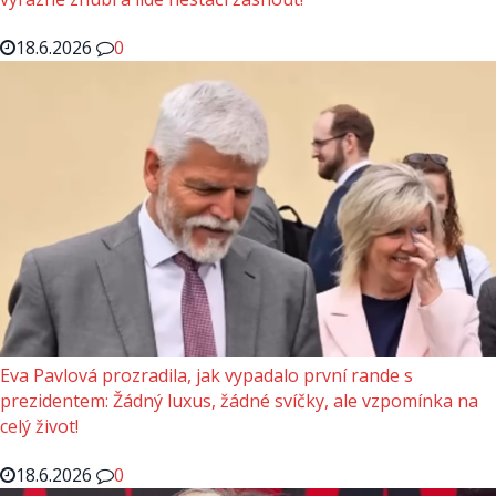
18.6.2026
0
Eva Pavlová prozradila, jak vypadalo první rande s
prezidentem: Žádný luxus, žádné svíčky, ale vzpomínka na
celý život!
18.6.2026
0