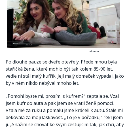
reklama
Po dlouhé pauze se dveře otevřely. Přede mnou byla
stařičká žena, které mohlo být tak kolem 85-90 let,
vedle ní stál malý kufřík. Její malý domeček vypadal, jako
by v něm nikdo nebýval mnoho let.
„Pomohl byste mi, prosím, s kufrem?“ zeptala se. Vzal
jsem kufr do auta a pak jsem se vrátil ženě pomoci.
Vzala mě za ruku a pomalu jsme kráčeli k autu. Stále mi
děkovala za moji laskavost. „To je v pořádku,“ řekl jsem
jí. „Snažím se chovat ke svým cestujícím tak, jak chci, aby