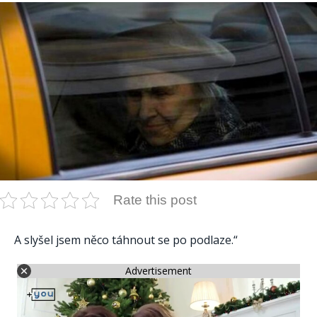
Rate this post
A slyšel jsem něco táhnout se po podlaze.“
Advertisement