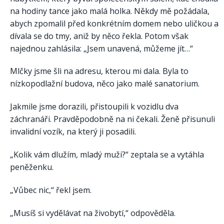
na hodiny tance jako malá holka. Někdy mě požádala,
abych zpomalil před konkrétním domem nebo uličkou a
dívala se do tmy, aniž by něco řekla. Potom však
najednou zahlásila: „Jsem unavená, můžeme jít…“
Mlčky jsme šli na adresu, kterou mi dala. Byla to
nízkopodlažní budova, něco jako malé sanatorium.
Jakmile jsme dorazili, přistoupili k vozidlu dva
záchranáři. Pravděpodobně na ni čekali. Ženě přisunuli
invalidní vozík, na který ji posadili.
„Kolik vám dlužím, mladý muži?“ zeptala se a vytáhla
peněženku.
„Vůbec nic,“ řekl jsem.
„Musíš si vydělávat na živobytí,“ odpověděla.