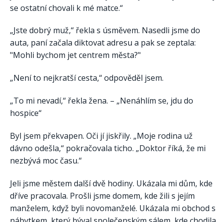
se ostatní chovali k mé matce.“
„Jste dobrý muž,“ řekla s úsměvem. Nasedli jsme do
auta, paní začala diktovat adresu a pak se zeptala:
"Mohli bychom jet centrem města?"
„Není to nejkratší cesta,“ odpověděl jsem.
„To mi nevadí,“ řekla žena. – „Nenáhlím se, jdu do
hospice“
Byl jsem překvapen. Oči jí jiskřily. „Moje rodina už
dávno odešla,“ pokračovala ticho. „Doktor říká, že mi
nezbývá moc času.“
Jeli jsme městem další dvě hodiny. Ukázala mi dům, kde
dříve pracovala. Prošli jsme domem, kde žili s jejím
manželem, když byli novomanželé. Ukázala mi obchod s
nábytkem, který býval společenským sálem, kde chodila