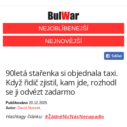
NEJOBLÍBENEJŠÍ
NEJNOVĚJŠÍ
Sdílet
90letá stařenka si objednala taxi.
Když řidič zjistil, kam jde, rozhodl
se ji odvézt zadarmo
Publikováno
20.12.2025
Autor:
David Nossek
#ŽádnéNicNásNenapadlo
Hashtagy článku: