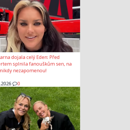
arna dojala celý Eden: Před
rtem splnila fanouškům sen, na
 nikdy nezapomenou!
6.2026
0