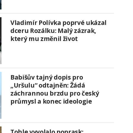
Vladimír Polívka poprvé ukázal
dceru Rozálku: Malý zázrak,
který mu změnil život
Babišův tajný dopis pro
„Uršulu“ odtajněn: Žádá
záchrannou brzdu pro český
průmysl a konec ideologie
Tohle vyvolalo poprask: