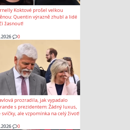
rnelly Koktové prošel velkou
nou: Quentin výrazně zhubl a lidé
čí žasnout!
6.2026
0
avlová prozradila, jak vypadalo
 rande s prezidentem: Žádný luxus,
 svíčky, ale vzpomínka na celý život!
6.2026
0