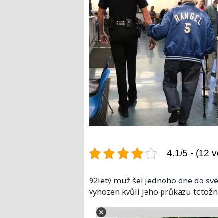
4.1/5 - (12 v
92letý muž šel jednoho dne do své
vyhozen kvůli jeho průkazu totožno