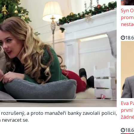
Syn O
promě
nesta
18.
Eva P
první
 rozrušený, a proto manažeři banky zavolali policii,
žádné
 nevracet se.
18.