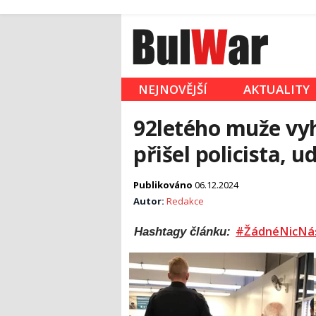
NEJNOVĚJŠÍ
AKTUALITY
92letého muže vyh
přišel policista, u
Publikováno
06.12.2024
Autor:
Redakce
#ŽádnéNicNá
Hashtagy článku: