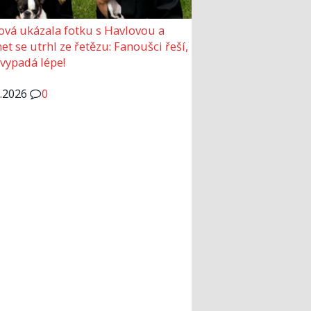
ová ukázala fotku s Havlovou a
et se utrhl ze řetězu: Fanoušci řeší,
 vypadá lépe!
6.2026
0