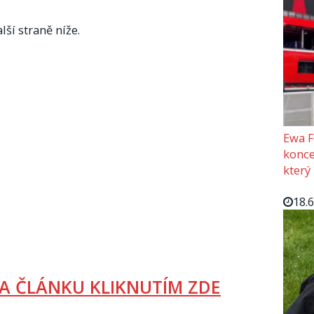
lší straně níže.
Ewa F
konce
který
18.
A ČLÁNKU KLIKNUTÍM ZDE