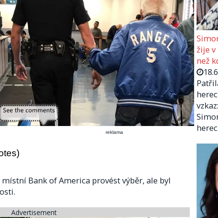
Simon
žije v
než kd
18.
Patři
herec
vzkaz:
Simon
herec
reklama
otes)
 místní Bank of America provést výběr, ale byl
sti.
Advertisement