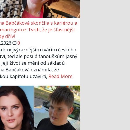
a Babčáková skončila s kariérou a
 maringotce: Tvrdí, že je šťastnější
y dřív!
6.2026
0
la k nejvýraznějším tvářím českého
tví, teď ale posílá fanouškům jasný
 její život se mění od základů.
a Babčáková oznámila, že
kou kapitolu uzavírá,
Read More