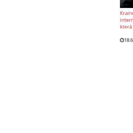
Krain
intern
která
18.