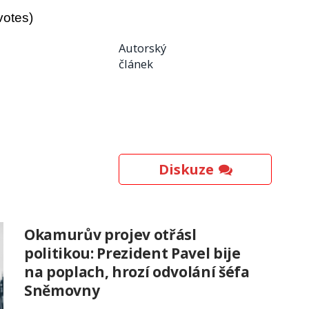
votes)
Autorský
článek
Diskuze
Okamurův projev otřásl
politikou: Prezident Pavel bije
na poplach, hrozí odvolání šéfa
Sněmovny