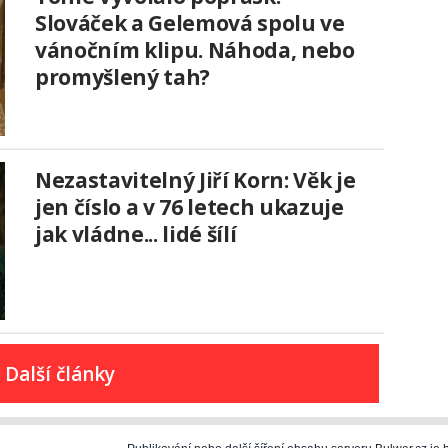
Slováček a Gelemová spolu ve
vánočním klipu. Náhoda, nebo
promyšlený tah?
Nezastavitelný Jiří Korn: Věk je
jen číslo a v 76 letech ukazuje
jak vládne... lidé šílí
Další články