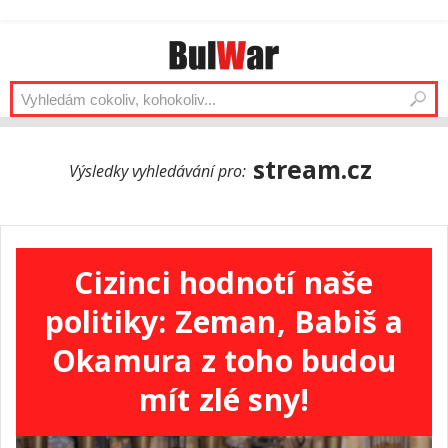
stream.cz
Výsledky vyhledávání pro:
Cizinci hodnotí naše
politiky: Zeman, Babiš a
Okamura z toho budou
mít zlé sny!