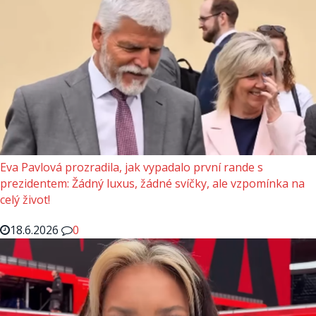
Eva Pavlová prozradila, jak vypadalo první rande s
prezidentem: Žádný luxus, žádné svíčky, ale vzpomínka na
celý život!
18.6.2026
0