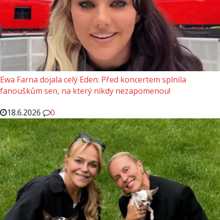
Ewa Farna dojala celý Eden: Před koncertem splnila
fanouškům sen, na který nikdy nezapomenou!
18.6.2026
0