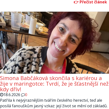
Simona Babčáková skončila s kariérou a
žije v maringotce: Tvrdí, že je šťastnější než
kdy dřív!
18.6.2026
0
Patřila k nejvýraznějším tvářím českého herectví, teď ale
posílá fanouškům jasný vzkaz: její život se mění od základů.