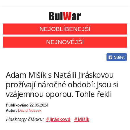
NEJOBLÍBENEJŠÍ
NEJNOVĚJŠÍ
Sdílet
Adam Mišík s Natálií Jiráskovou
prožívají náročné období: Jsou si
vzájemnou oporou. Tohle řekli
Publikováno
22.05.2024
Autor:
David Nossek
#Jirásková
#Mišík
Hashtagy článku: