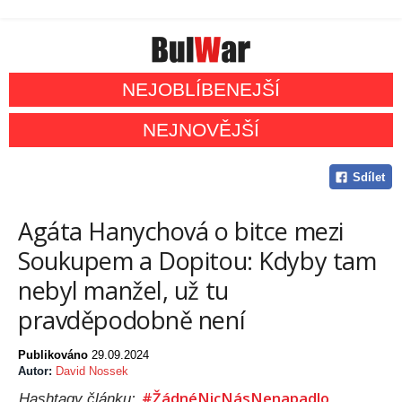
NEJOBLÍBENEJŠÍ
NEJNOVĚJŠÍ
Sdílet
Agáta Hanychová o bitce mezi
Soukupem a Dopitou: Kdyby tam
nebyl manžel, už tu
pravděpodobně není
Publikováno
29.09.2024
Autor:
David Nossek
#ŽádnéNicNásNenapadlo
Hashtagy článku: