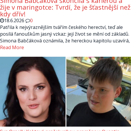
Simona Babčáková skončila s kariérou a
žije v maringotce: Tvrdí, že je šťastnější než
kdy dřív!
18.6.2026
0
Patřila k nejvýraznějším tvářím českého herectví, teď ale
posílá fanouškům jasný vzkaz: její život se mění od základů.
Simona Babčáková oznámila, že hereckou kapitolu uzavírá,
Read More