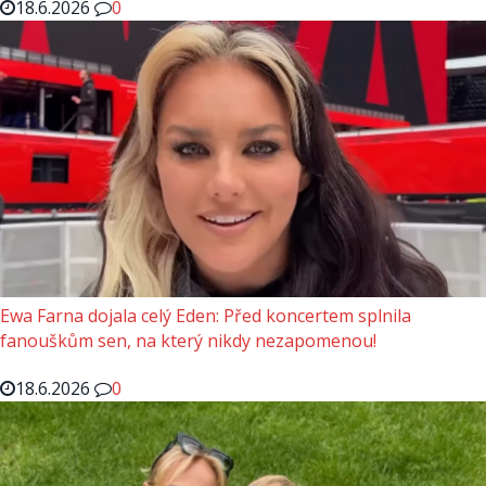
18.6.2026
0
Ewa Farna dojala celý Eden: Před koncertem splnila
fanouškům sen, na který nikdy nezapomenou!
18.6.2026
0