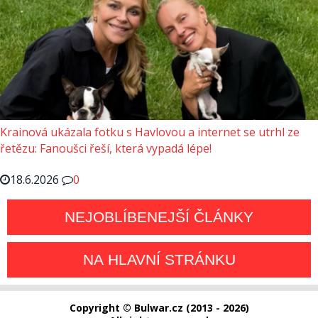
Krainová ukázala fotku s Havlovou a internet se utrhl ze
řetězu: Fanoušci řeší, která vypadá lépe!
18.6.2026
0
NEJOBLÍBENEJŠÍ ČLÁNKY
NA HLAVNÍ STRÁNKU
Copyright © Bulwar.cz (2013 - 2026)