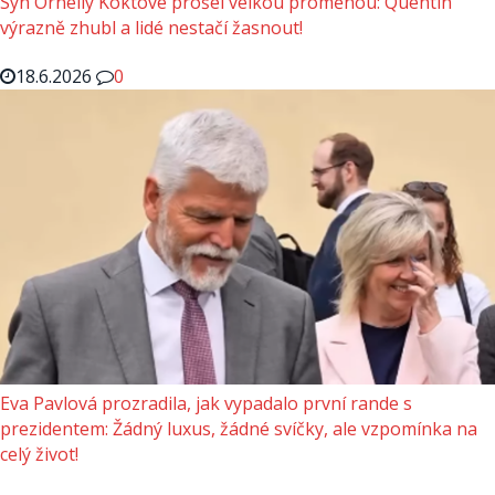
Syn Ornelly Koktové prošel velkou proměnou: Quentin
výrazně zhubl a lidé nestačí žasnout!
18.6.2026
0
Eva Pavlová prozradila, jak vypadalo první rande s
prezidentem: Žádný luxus, žádné svíčky, ale vzpomínka na
celý život!