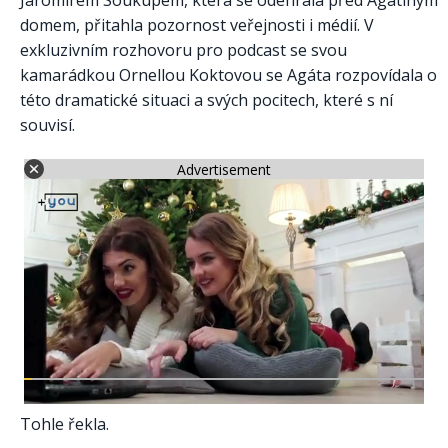
Jaromírem Soukupem, která se odehrála před Agátiným
domem, přitahla pozornost veřejnosti i médií. V
exkluzivním rozhovoru pro podcast se svou
kamarádkou Ornellou Koktovou se Agáta rozpovídala o
této dramatické situaci a svých pocitech, které s ní
souvisí.
Advertisement
Tohle řekla.