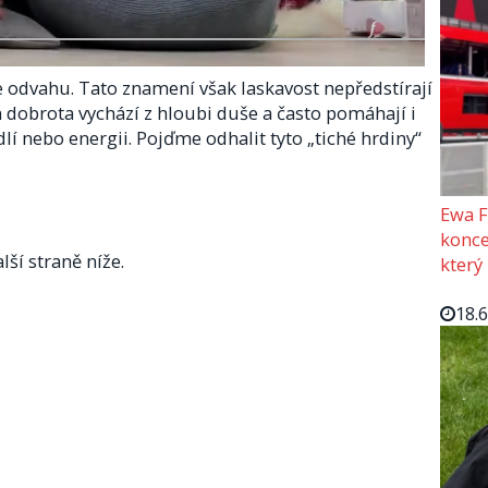
e odvahu. Tato znamení však laskavost nepředstírají
ich dobrota vychází z hloubi duše a často pomáhají i
odlí nebo energii. Pojďme odhalit tyto „tiché hrdiny“
Ewa F
konce
lší straně níže.
který
18.