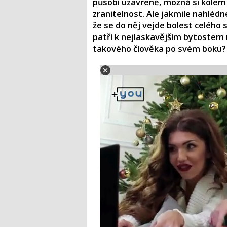
působí uzavřeně, možná si kolem s
zranitelnost. Ale jakmile nahlédn
že se do něj vejde bolest celého
patří k nejlaskavějším bytostem 
takového člověka po svém boku?