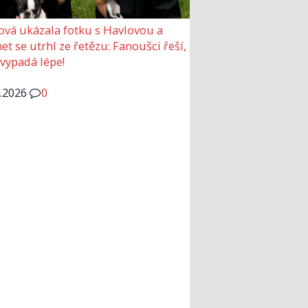
ová ukázala fotku s Havlovou a
et se utrhl ze řetězu: Fanoušci řeší,
 vypadá lépe!
6.2026
0