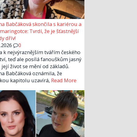
a Babčáková skončila s kariérou a
 maringotce: Tvrdí, že je šťastnější
y dřív!
6.2026
0
la k nejvýraznějším tvářím českého
tví, teď ale posílá fanouškům jasný
 její život se mění od základů.
a Babčáková oznámila, že
kou kapitolu uzavírá,
Read More