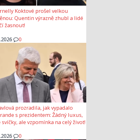
rnelly Koktové prošel velkou
nou: Quentin výrazně zhubl a lidé
čí žasnout!
6.2026
0
avlová prozradila, jak vypadalo
 rande s prezidentem: Žádný luxus,
 svíčky, ale vzpomínka na celý život!
6.2026
0