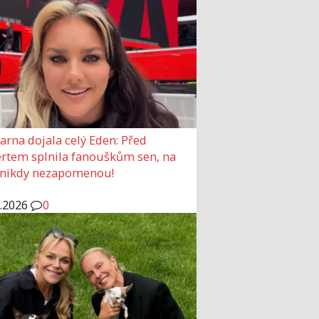
arna dojala celý Eden: Před
rtem splnila fanouškům sen, na
 nikdy nezapomenou!
6.2026
0