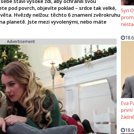
ebe staví vysoké zdi, aby ochránili svou
ete pod povrch, objevíte poklad – srdce tak velké,
Syn O
 světa. Hvězdy nelžou: těchto 6 znamení zvěrokruhu
promě
na planetě. Jste mezi vyvolenými, nebo máte
nesta
18.
Advertisement
Eva P
první
žádné
18.