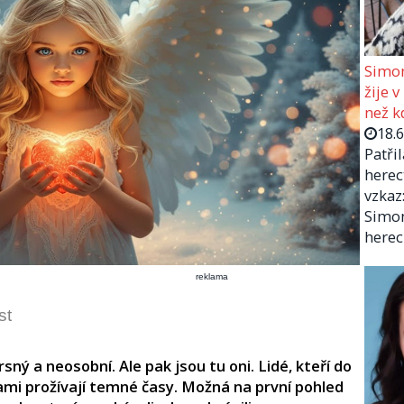
Simon
žije v
než kd
18.
Patři
herec
vzkaz:
Simon
herec
reklama
st
sný a neosobní. Ale pak jsou tu oni. Lidé, kteří do
sami prožívají temné časy. Možná na první pohled