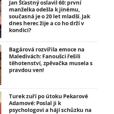
Jan Šťastný oslavil 60: první
manželka odešla k jinému,
současná je o 20 let mladší. Jak
dnes herec žije a co ho drží v
kondici?
Bagárová rozvířila emoce na
Maledivách: Fanoušci řešili
těhotenství, zpěvačka musela s
pravdou ven!
Turek zuří po útoku Pekarové
Adamové: Poslal ji k
psychologovi a hájí schůzku na