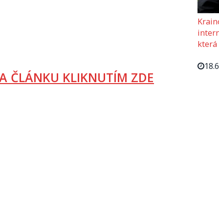
Krain
intern
která
18.
A ČLÁNKU KLIKNUTÍM ZDE