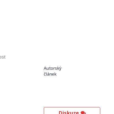
ost
Autorský
článek
Diskuze