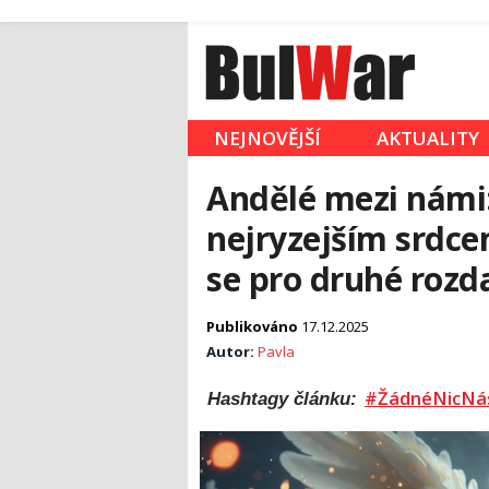
NEJNOVĚJŠÍ
AKTUALITY
Andělé mezi námi
nejryzejším srdcem
se pro druhé rozda
Publikováno
17.12.2025
Autor:
Pavla
#ŽádnéNicNá
Hashtagy článku: