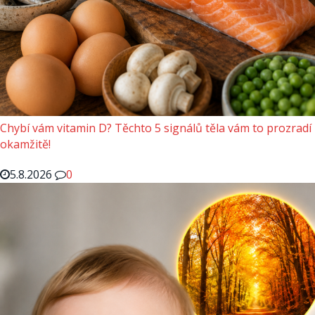
Chybí vám vitamin D? Těchto 5 signálů těla vám to prozradí
okamžitě!
5.8.2026
0