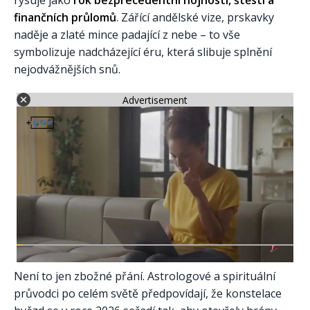
rýsuje jako
rok bezprecedentní hojnosti, štěstí a
finančních průlomů
. Zářící andělské vize, prskavky
naděje a zlaté mince padající z nebe – to vše
symbolizuje nadcházející éru, která slibuje splnění
nejodvážnějších snů.
Advertisement
Není to jen zbožné přání. Astrologové a spirituální
průvodci po celém světě předpovídají, že konstelace