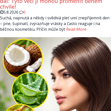
dál: Tyto věci ji mohou proměnit během
chvíle!
5.8.2026
0
Suchá, napnutá a někdy i svědivá pleť umí znepříjemnit den
– pne, šupinatí, zvýrazňuje vrásky a často reaguje i na
běžnou kosmetiku. Příčin může být
Read More