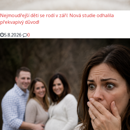
Nejmoudřejší děti se rodí v září: Nová studie odhalila
překvapivý důvod!
5.8.2026
0