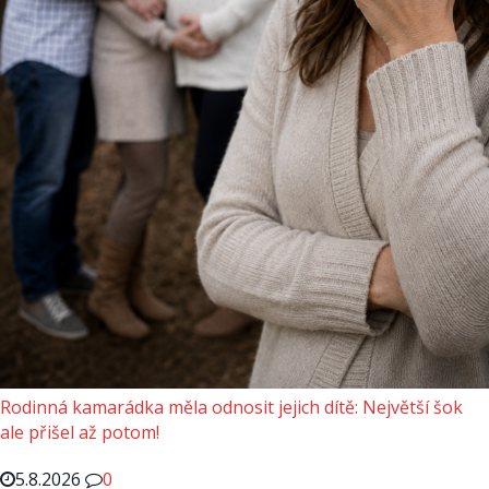
Rodinná kamarádka měla odnosit jejich dítě: Největší šok
ale přišel až potom!
5.8.2026
0