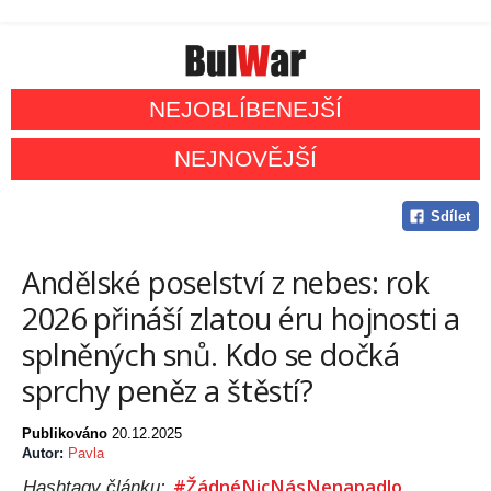
NEJOBLÍBENEJŠÍ
NEJNOVĚJŠÍ
Sdílet
Andělské poselství z nebes: rok
2026 přináší zlatou éru hojnosti a
splněných snů. Kdo se dočká
sprchy peněz a štěstí?
Publikováno
20.12.2025
Autor:
Pavla
#ŽádnéNicNásNenapadlo
Hashtagy článku: