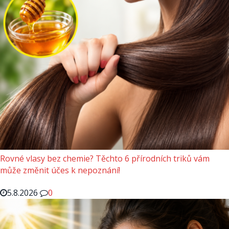
Rovné vlasy bez chemie? Těchto 6 přírodních triků vám
může změnit účes k nepoznání!
5.8.2026
0