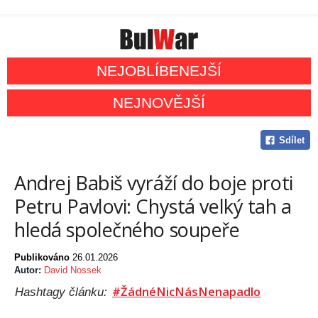
NEJOBLÍBENEJŠÍ
NEJNOVĚJŠÍ
Sdílet
Andrej Babiš vyráží do boje proti
Petru Pavlovi: Chystá velký tah a
hledá společného soupeře
Publikováno
26.01.2026
Autor:
David Nossek
#ŽádnéNicNásNenapadlo
Hashtagy článku: