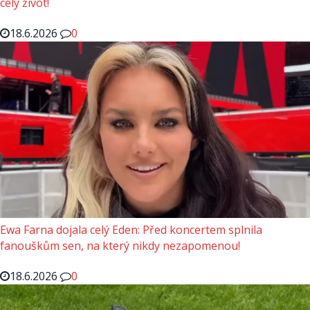
celý život!
18.6.2026
0
Ewa Farna dojala celý Eden: Před koncertem splnila
fanouškům sen, na který nikdy nezapomenou!
18.6.2026
0