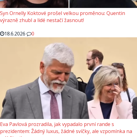
Syn Ornelly Koktové prošel velkou proměnou: Quentin
výrazně zhubl a lidé nestačí žasnout!
18.6.2026
0
Eva Pavlová prozradila, jak vypadalo první rande s
prezidentem: Žádný luxus, žádné svíčky, ale vzpomínka na