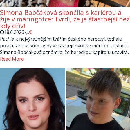
Simona Babčáková skončila s kariérou a
žije v maringotce: Tvrdí, že je šťastnější než
kdy dřív!
18.6.2026
0
Patřila k nejvýraznějším tvářím českého herectví, teď ale
posílá fanouškům jasný vzkaz: její život se mění od základů.
Simona Babčáková oznámila, že hereckou kapitolu uzavírá,
Read More