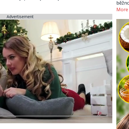
běžno
More
Advertisement