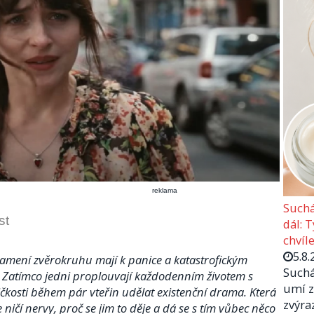
reklama
Suchá
st
dál: 
chvíle
5.8.
namení zvěrokruhu mají k panice a katastrofickým
Suchá
 Zatímco jedni proplouvají každodenním životem s
umí z
čkosti během pár vteřin udělat existenční drama. Která
zvýra
 ničí nervy, proč se jim to děje a dá se s tím vůbec něco