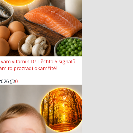
 vám vitamin D? Těchto 5 signálů
vám to prozradí okamžitě!
2026
0