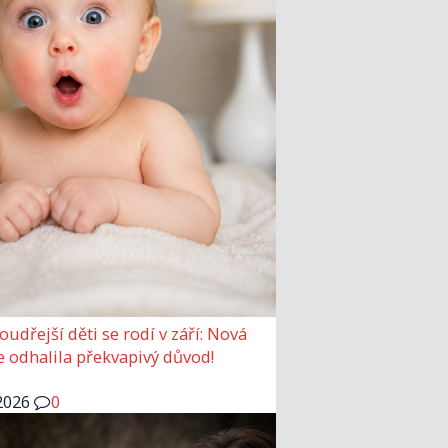
udřejší děti se rodí v září: Nová
e odhalila překvapivý důvod!
2026
0