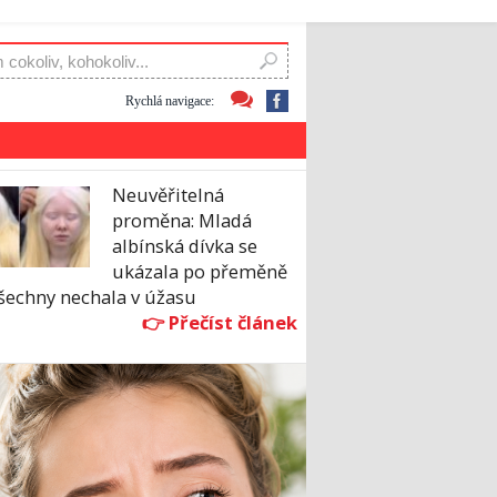
Rychlá navigace:
Neuvěřitelná
proměna: Mladá
albínská dívka se
ukázala po přeměně
všechny nechala v úžasu