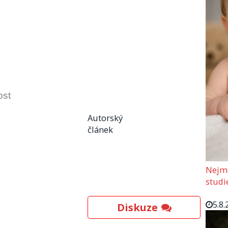
ost
Autorský
článek
Nejmo
studi
5.8.
Diskuze