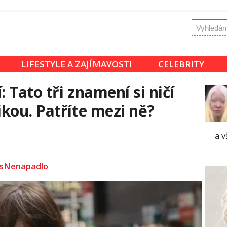
LIFESTYLE A ZAJÍMAVOSTI
CELEBRITY
: Tato tři znamení si ničí
kou. Patříte mezi ně?
a 
sNenapadlo