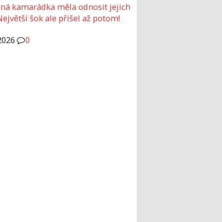
ná kamarádka měla odnosit jejich
Největší šok ale přišel až potom!
2026
0