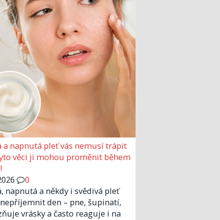
 a napnutá pleť vás nemusí trápit
Tyto věci ji mohou proměnit během
!
2026
0
, napnutá a někdy i svědivá pleť
nepříjemnit den – pne, šupinatí,
zňuje vrásky a často reaguje i na