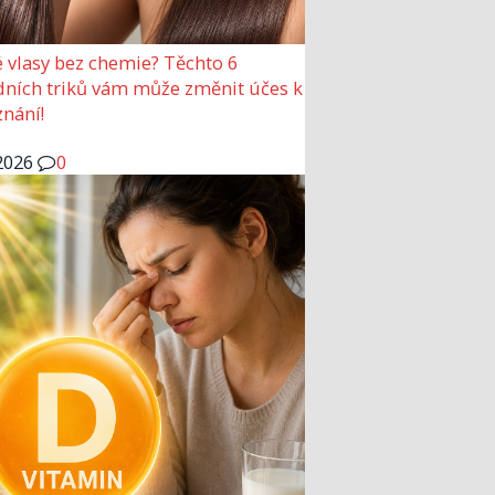
 vlasy bez chemie? Těchto 6
dních triků vám může změnit účes k
nání!
2026
0