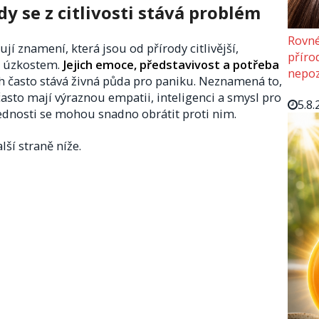
dy se z citlivosti stává problém
Rovné
jí znamení, která jsou od přírody citlivější,
příro
k úzkostem.
Jejich emoce, představivost a potřeba
nepoz
ich často stává živná půda pro paniku. Neznamená to,
, často mají výraznou empatii, inteligenci a smysl pro
5.8.
ednosti se mohou snadno obrátit proti nim.
lší straně níže.