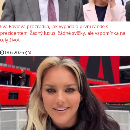
Eva Pavlová prozradila, jak vypadalo první rande s
prezidentem: Žádný luxus, žádné svíčky, ale vzpomínka na
celý život!
18.6.2026
0