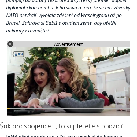
pumpují do obrany rekordní sumy, český premiér odpálil
diplomatickou bombu. Jeho slova o tom, že se nás závazky
NATO netýkají, vyvolala zděšení od Washingtonu až po
Brusel. Zahrává si Babiš s osudem země, aby ušetřil
miliardy v rozpočtu?
Advertisement
Šok pro spojence: „To si pletete s opozicí“