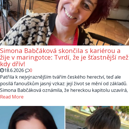
Simona Babčáková skončila s kariérou a
žije v maringotce: Tvrdí, že je šťastnější než
kdy dřív!
18.6.2026
0
Patřila k nejvýraznějším tvářím českého herectví, teď ale
posílá fanouškům jasný vzkaz: její život se mění od základů.
Simona Babčáková oznámila, že hereckou kapitolu uzavírá,
Read More