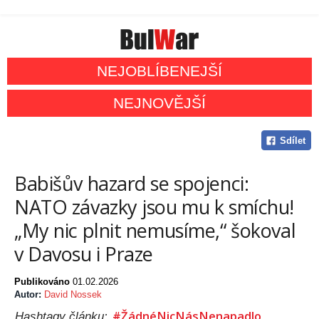
NEJOBLÍBENEJŠÍ
NEJNOVĚJŠÍ
Sdílet
Babišův hazard se spojenci:
NATO závazky jsou mu k smíchu!
„My nic plnit nemusíme,“ šokoval
v Davosu i Praze
Publikováno
01.02.2026
Autor:
David Nossek
#ŽádnéNicNásNenapadlo
Hashtagy článku: