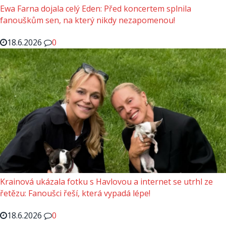
Ewa Farna dojala celý Eden: Před koncertem splnila
fanouškům sen, na který nikdy nezapomenou!
18.6.2026
0
Krainová ukázala fotku s Havlovou a internet se utrhl ze
řetězu: Fanoušci řeší, která vypadá lépe!
18.6.2026
0