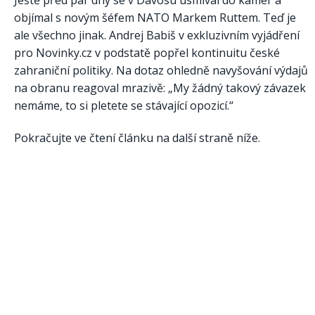
Ještě před pár dny se v Davosu usmíval do kamer a
objímal s novým šéfem NATO Markem Ruttem. Teď je
ale všechno jinak. Andrej Babiš v exkluzivním vyjádření
pro Novinky.cz v podstatě popřel kontinuitu české
zahraniční politiky. Na dotaz ohledně navyšování výdajů
na obranu reagoval mrazivě: „My žádný takový závazek
nemáme, to si pletete se stávající opozicí.“
Pokračujte ve čtení článku na další straně níže.