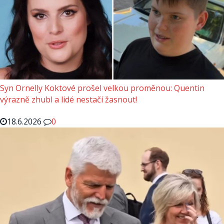
Syn Ornelly Koktové prošel velkou proměnou: Quentin
výrazně zhubl a lidé nestačí žasnout!
18.6.2026
0