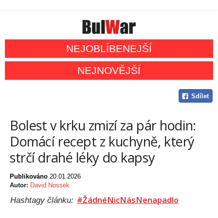
NEJOBLÍBENEJŠÍ
NEJNOVĚJŠÍ
Sdílet
Bolest v krku zmizí za pár hodin:
Domácí recept z kuchyně, který
strčí drahé léky do kapsy
Publikováno
20.01.2026
Autor:
David Nossek
#ŽádnéNicNásNenapadlo
Hashtagy článku: