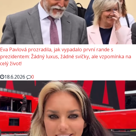
Eva Pavlová prozradila, jak vypadalo první rande s
prezidentem: Žádný luxus, žádné svíčky, ale vzpomínka na
celý život!
18.6.2026
0