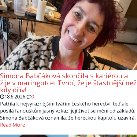
Simona Babčáková skončila s kariérou a
žije v maringotce: Tvrdí, že je šťastnější než
kdy dřív!
18.6.2026
0
Patřila k nejvýraznějším tvářím českého herectví, teď ale
posílá fanouškům jasný vzkaz: její život se mění od základů.
Simona Babčáková oznámila, že hereckou kapitolu uzavírá,
Read More