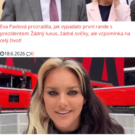
Eva Pavlová prozradila, jak vypadalo první rande s
prezidentem: Žádný luxus, žádné svíčky, ale vzpomínka na
celý život!
18.6.2026
0