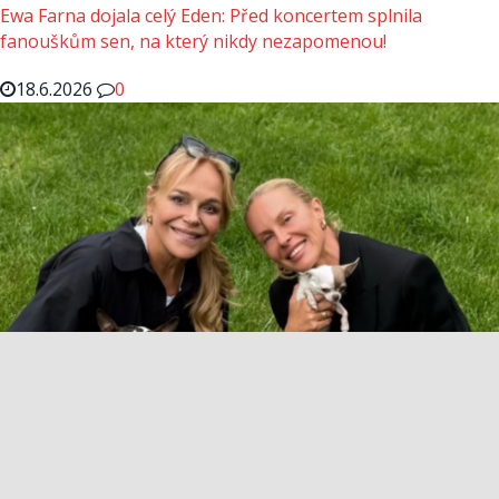
Ewa Farna dojala celý Eden: Před koncertem splnila
fanouškům sen, na který nikdy nezapomenou!
18.6.2026
0
Krainová ukázala fotku s Havlovou a internet se utrhl ze
řetězu: Fanoušci řeší, která vypadá lépe!
18.6.2026
0