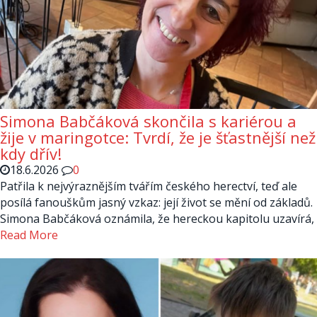
Simona Babčáková skončila s kariérou a
žije v maringotce: Tvrdí, že je šťastnější než
kdy dřív!
18.6.2026
0
Patřila k nejvýraznějším tvářím českého herectví, teď ale
posílá fanouškům jasný vzkaz: její život se mění od základů.
Simona Babčáková oznámila, že hereckou kapitolu uzavírá,
Read More