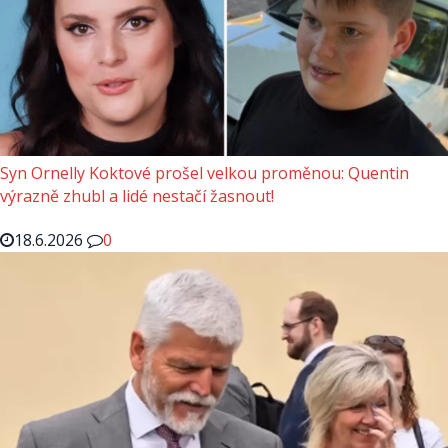
Syn Ornelly Koktové prošel velkou proměnou: Quentin
výrazně zhubl a lidé nestačí žasnout!
18.6.2026
0