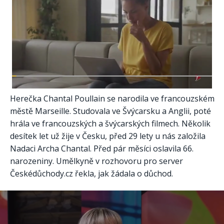
Herečka Chantal Poullain se narodila ve francouzském
městě Marseille. Studovala ve Švýcarsku a Anglii, poté
hrála ve francouzských a švýcarských filmech. Několik
desítek let už žije v Česku, před 29 lety u nás založila
Nadaci Archa Chantal. Před pár měsíci oslavila 66.
narozeniny. Umělkyně v rozhovoru pro server
Českédůchody.cz řekla, jak žádala o důchod.