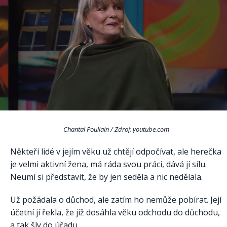
Chantal Poullain / Zdroj: youtube.com
Někteří lidé v jejím věku už chtějí odpočívat, ale herečka
je velmi aktivní žena, má ráda svou práci, dává jí sílu.
Neumí si představit, že by jen seděla a nic nedělala.
Už požádala o důchod, ale zatím ho nemůže pobírat. Její
účetní jí řekla, že již dosáhla věku odchodu do důchodu,
a tak šly do úřadu.