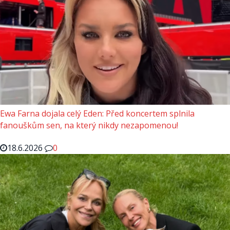
Ewa Farna dojala celý Eden: Před koncertem splnila
fanouškům sen, na který nikdy nezapomenou!
18.6.2026
0