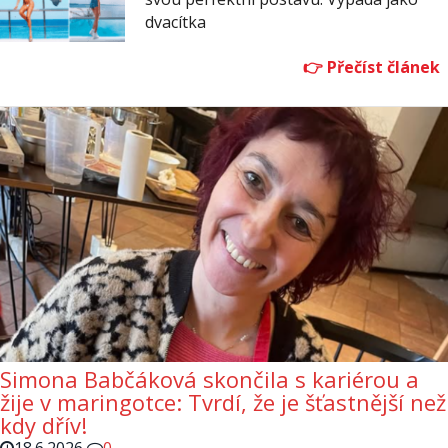
dvacítka
Simona Babčáková skončila s kariérou a
žije v maringotce: Tvrdí, že je šťastnější než
kdy dřív!