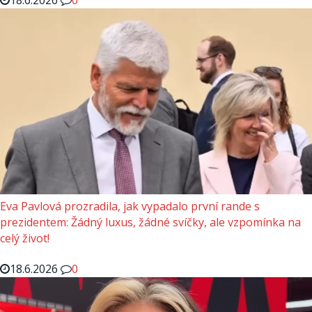
Eva Pavlová prozradila, jak vypadalo první rande s
prezidentem: Žádný luxus, žádné svíčky, ale vzpomínka na
celý život!
18.6.2026
0