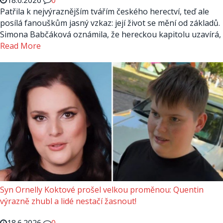
18.6.2026
0
Patřila k nejvýraznějším tvářím českého herectví, teď ale
posílá fanouškům jasný vzkaz: její život se mění od základů.
Simona Babčáková oznámila, že hereckou kapitolu uzavírá,
Read More
Syn Ornelly Koktové prošel velkou proměnou: Quentin
výrazně zhubl a lidé nestačí žasnout!
18.6.2026
0