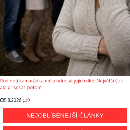
Rodinná kamarádka měla odnosit jejich dítě: Největší šok
ale přišel až potom!
5.8.2026
0
NEJOBLÍBENEJŠÍ ČLÁNKY