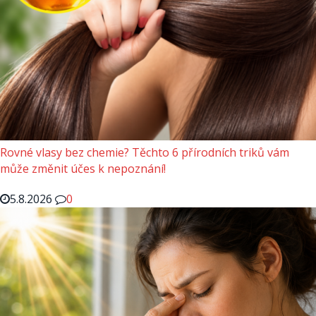
Rovné vlasy bez chemie? Těchto 6 přírodních triků vám
může změnit účes k nepoznání!
5.8.2026
0