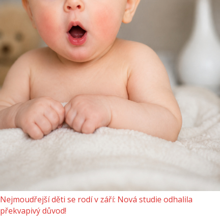
Nejmoudřejší děti se rodí v září: Nová studie odhalila
překvapivý důvod!