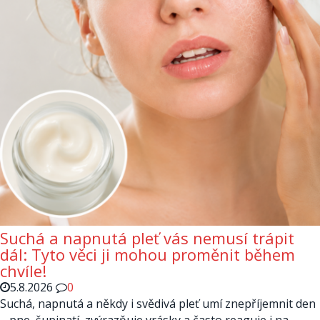
Suchá a napnutá pleť vás nemusí trápit
dál: Tyto věci ji mohou proměnit během
chvíle!
5.8.2026
0
Suchá, napnutá a někdy i svědivá pleť umí znepříjemnit den
– pne, šupinatí, zvýrazňuje vrásky a často reaguje i na