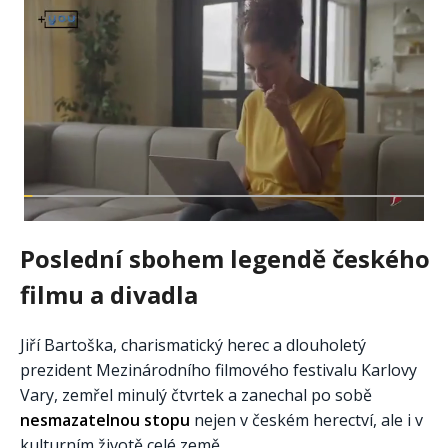
Poslední sbohem legendě českého
filmu a divadla
Jiří Bartoška, charismatický herec a dlouholetý
prezident Mezinárodního filmového festivalu Karlovy
Vary, zemřel minulý čtvrtek a zanechal po sobě
nesmazatelnou stopu
nejen v českém herectví, ale i v
kulturním životě celé země.