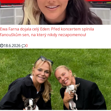
Ewa Farna dojala celý Eden: Před koncertem splnila
fanouškům sen, na který nikdy nezapomenou!
18.6.2026
0