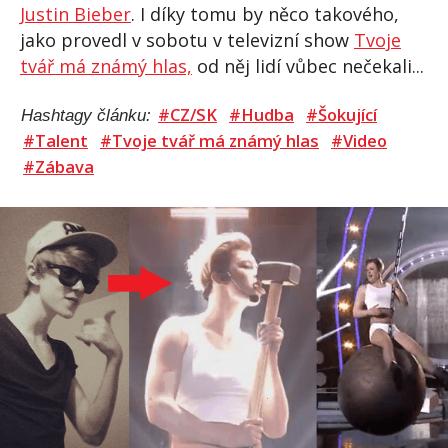
Justin Bieber
. I díky tomu by něco takového,
jako provedl v sobotu v televizní show
Tvoje
tvář má známý hlas,
od něj lidí vůbec nečekali...
#CZ/SK
#Hudba
#Šokující
Hashtagy článku:
#Talent
#Tvoje tvář má známý hlas
#Video
#Zábava