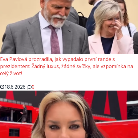
Eva Pavlová prozradila, jak vypadalo první rande s
prezidentem: Žádný luxus, žádné svíčky, ale vzpomínka na
celý život!
18.6.2026
0