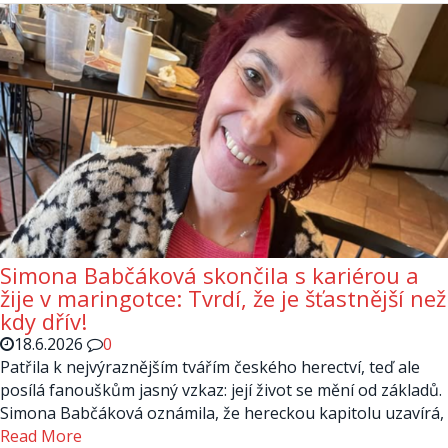
Simona Babčáková skončila s kariérou a
žije v maringotce: Tvrdí, že je šťastnější než
kdy dřív!
18.6.2026
0
Patřila k nejvýraznějším tvářím českého herectví, teď ale
posílá fanouškům jasný vzkaz: její život se mění od základů.
Simona Babčáková oznámila, že hereckou kapitolu uzavírá,
Read More