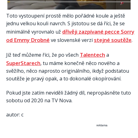
Toto vystoupení prostě mělo pořádné koule a ještě
jednu velkou kouli navrch. S jistotou se dá říci, že se
dřívěji zazpívané pecce Sorry
minimálně vyrovnalo už
od Emmy Drobné
stejné soutěže
ve slovenské verzi
.
Talentech
Již teď můžeme říci, že po všech
a
SuperStarech
, tu máme konečně něco nového a
svěžího, něco naprosto originálního, ikdyž podstatou
soutěže je pravý opak, a to dokonalé okopírování.
Pokud jste zatím neviděli žádný díl, nepropásněte tuto
sobotu od 20:20 na TV Nova.
autor: c
reklama