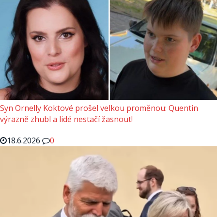
Syn Ornelly Koktové prošel velkou proměnou: Quentin
výrazně zhubl a lidé nestačí žasnout!
18.6.2026
0