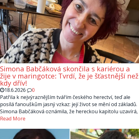
Simona Babčáková skončila s kariérou a
žije v maringotce: Tvrdí, že je šťastnější než
kdy dřív!
18.6.2026
0
Patřila k nejvýraznějším tvářím českého herectví, teď ale
posílá fanouškům jasný vzkaz: její život se mění od základů.
Simona Babčáková oznámila, že hereckou kapitolu uzavírá,
Read More