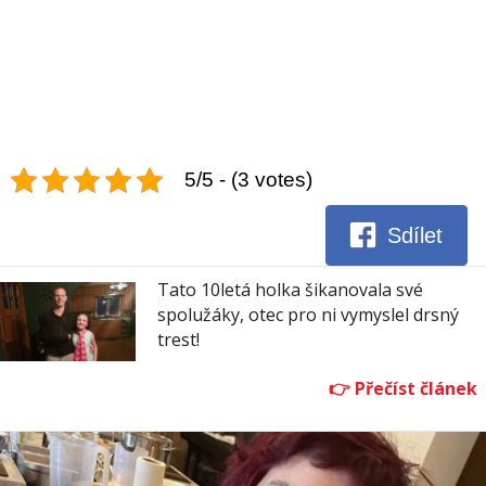
5/5 - (3 votes)
Sdílet
Tato 10letá holka šikanovala své
spolužáky, otec pro ni vymyslel drsný
trest!