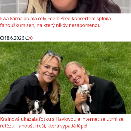
Ewa Farna dojala celý Eden: Před koncertem splnila
fanouškům sen, na který nikdy nezapomenou!
18.6.2026
0
Krainová ukázala fotku s Havlovou a internet se utrhl ze
řetězu: Fanoušci řeší, která vypadá lépe!