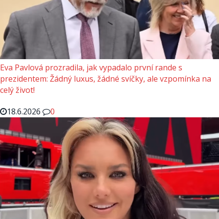
Eva Pavlová prozradila, jak vypadalo první rande s
prezidentem: Žádný luxus, žádné svíčky, ale vzpomínka na
celý život!
18.6.2026
0