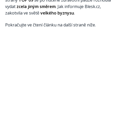
strany
TOP 09
se po nucené zdravotní pauze rozhodla
vydat
zcela jiným směrem
. Jak informuje Blesk.cz,
zakotvila ve světě
velkého byznysu
.
Pokračujte ve čtení článku na další straně níže.