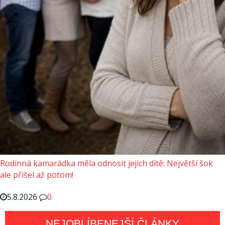
Rodinná kamarádka měla odnosit jejich dítě: Největší šok
ale přišel až potom!
5.8.2026
0
NEJOBLÍBENEJŠÍ ČLÁNKY