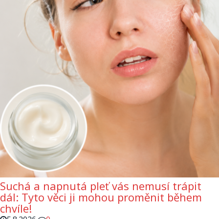
Suchá a napnutá pleť vás nemusí trápit
dál: Tyto věci ji mohou proměnit během
chvíle!