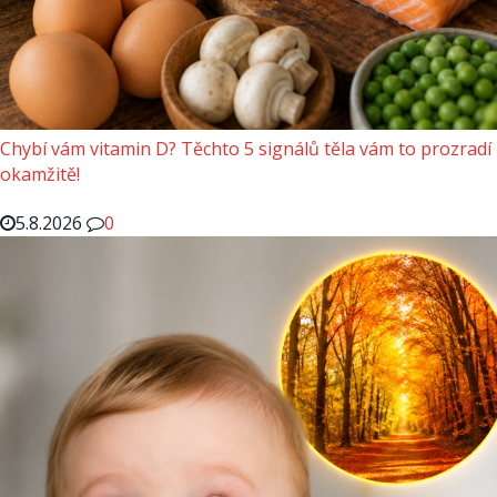
Chybí vám vitamin D? Těchto 5 signálů těla vám to prozradí
okamžitě!
5.8.2026
0