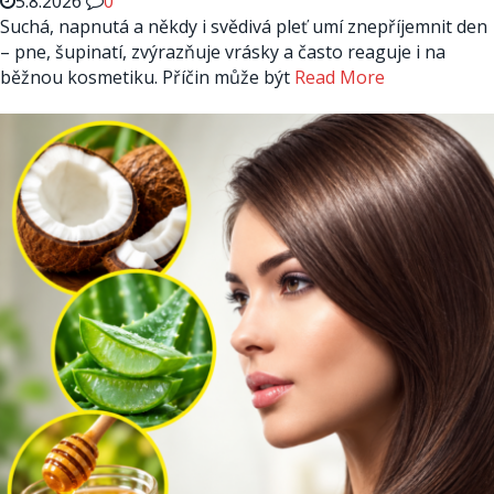
5.8.2026
0
Suchá, napnutá a někdy i svědivá pleť umí znepříjemnit den
– pne, šupinatí, zvýrazňuje vrásky a často reaguje i na
běžnou kosmetiku. Příčin může být
Read More