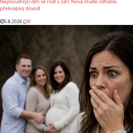
Nejmoudřejší děti se rodí v září: Nová studie odhalila
překvapivý důvod!
5.8.2026
0