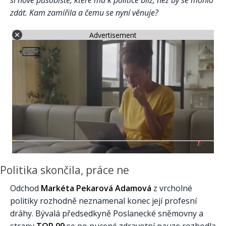
si nové působiště, které má k politice blíž, než by se mohlo
zdát. Kam zamířila a čemu se nyní věnuje?
Advertisement
Politika skončila, práce ne
Odchod
Markéta Pekarová Adamová
z vrcholné
politiky rozhodně neznamenal konec její profesní
dráhy. Bývalá předsedkyně Poslanecké sněmovny a