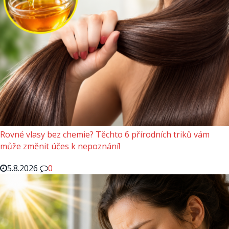
Rovné vlasy bez chemie? Těchto 6 přírodních triků vám
může změnit účes k nepoznání!
5.8.2026
0