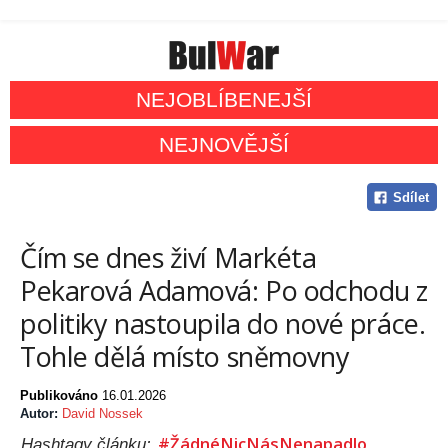
NEJOBLÍBENEJŠÍ
NEJNOVĚJŠÍ
Sdílet
Čím se dnes živí Markéta
Pekarová Adamová: Po odchodu z
politiky nastoupila do nové práce.
Tohle dělá místo sněmovny
Publikováno
16.01.2026
Autor:
David Nossek
#ŽádnéNicNásNenapadlo
Hashtagy článku: