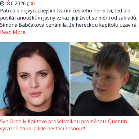
18.6.2026
0
Patřila k nejvýraznějším tvářím českého herectví, teď ale
posílá fanouškům jasný vzkaz: její život se mění od základů.
Simona Babčáková oznámila, že hereckou kapitolu uzavírá,
Read More
Syn Ornelly Koktové prošel velkou proměnou: Quentin
výrazně zhubl a lidé nestačí žasnout!