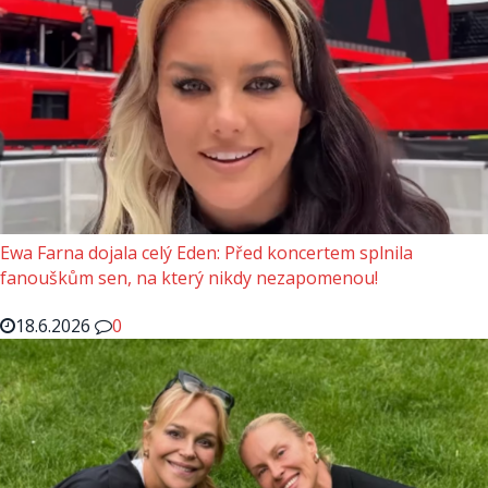
Ewa Farna dojala celý Eden: Před koncertem splnila
fanouškům sen, na který nikdy nezapomenou!
18.6.2026
0