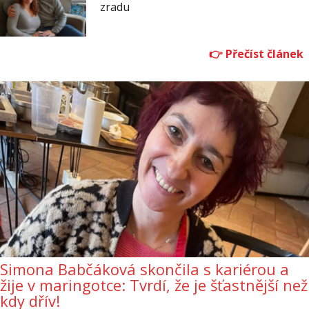
zradu
Simona Babčáková skončila s kariérou a
žije v maringotce: Tvrdí, že je šťastnější než
kdy dřív!