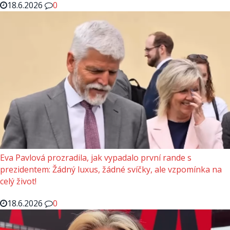
18.6.2026
0
Eva Pavlová prozradila, jak vypadalo první rande s
prezidentem: Žádný luxus, žádné svíčky, ale vzpomínka na
celý život!
18.6.2026
0