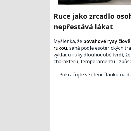
Ruce jako zrcadlo osob
nepřestává lákat
Myšlenka, že
povahové rysy člověk
rukou
, sahá podle esoterických t
výkladu ruky dlouhodobě tvrdí, že
charakteru, temperamentu i způs
Pokračujte ve čtení článku na da