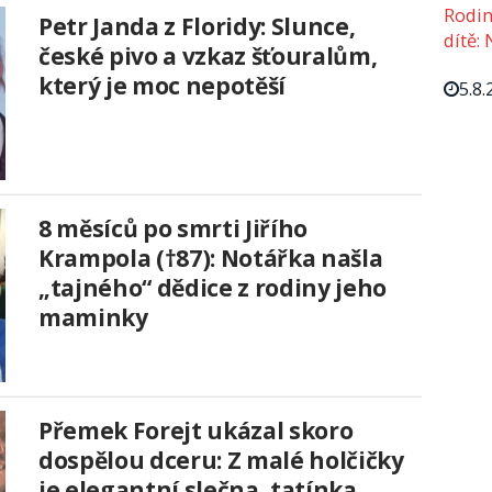
Rodin
Petr Janda z Floridy: Slunce,
dítě: 
české pivo a vzkaz šťouralům,
který je moc nepotěší
5.8.
8 měsíců po smrti Jiřího
Krampola (†87): Notářka našla
„tajného“ dědice z rodiny jeho
maminky
Přemek Forejt ukázal skoro
dospělou dceru: Z malé holčičky
je elegantní slečna, tatínka