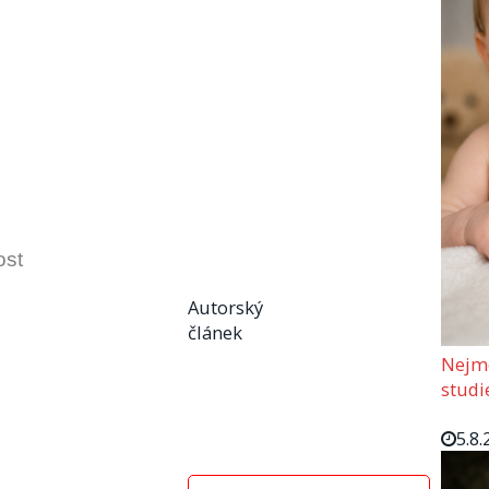
ost
Autorský
článek
Nejmo
studi
5.8.