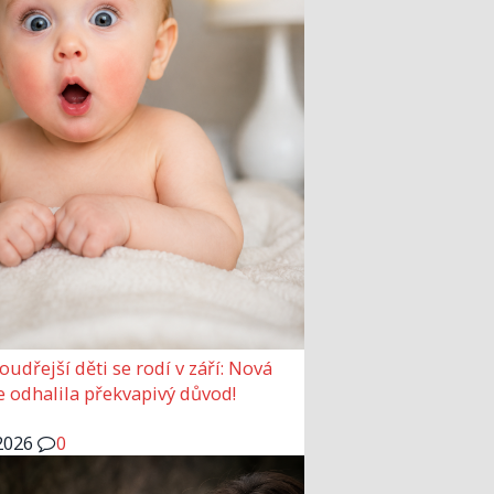
udřejší děti se rodí v září: Nová
e odhalila překvapivý důvod!
2026
0