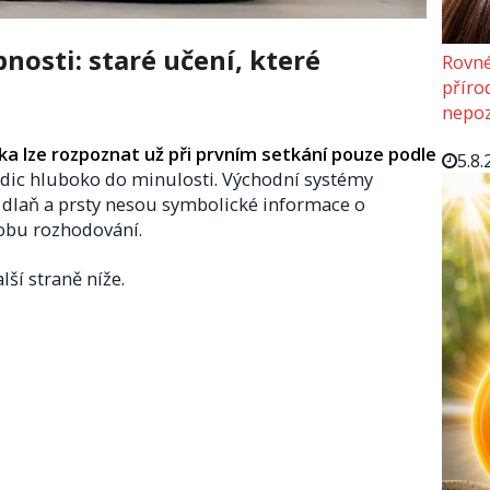
nosti: staré učení, které
Rovné
příro
nepoz
a lze rozpoznat už při prvním setkání pouze podle
5.8.
radic hluboko do minulosti. Východní systémy
 dlaň a prsty nesou symbolické informace o
obu rozhodování.
lší straně níže.