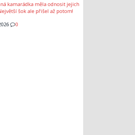
ná kamarádka měla odnosit jejich
Největší šok ale přišel až potom!
2026
0