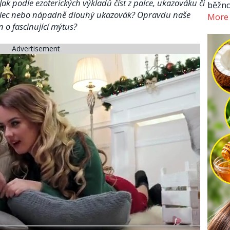
Jak podle ezoterických výkladů číst z palce, ukazováku či
běžno
alec nebo nápadně dlouhý ukazovák? Opravdu naše
More
n o fascinující mýtus?
Advertisement