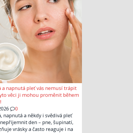
 a napnutá pleť vás nemusí trápit
Tyto věci ji mohou proměnit během
!
2026
0
, napnutá a někdy i svědivá pleť
nepříjemnit den – pne, šupinatí,
zňuje vrásky a často reaguje i na