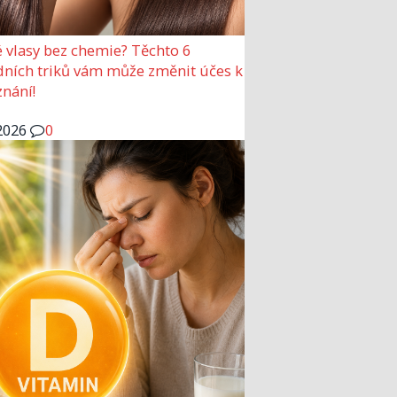
 vlasy bez chemie? Těchto 6
dních triků vám může změnit účes k
nání!
2026
0