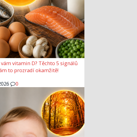
 vám vitamin D? Těchto 5 signálů
vám to prozradí okamžitě!
2026
0