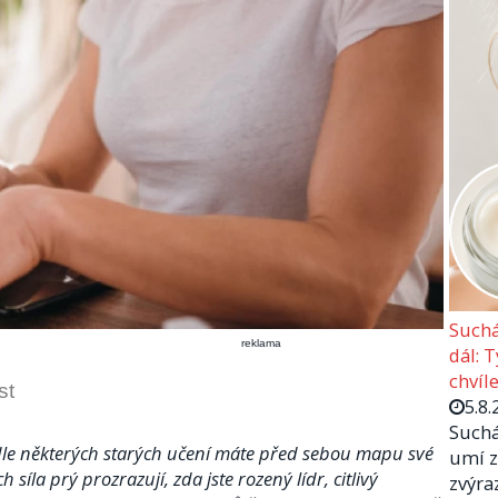
Suchá
reklama
dál: 
chvíle
st
5.8.
Suchá
odle některých starých učení máte před sebou mapu své
umí z
h síla prý prozrazují, zda jste rozený lídr, citlivý
zvýra