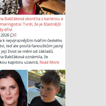
a Babčáková skončila s kariérou a
 maringotce: Tvrdí, že je šťastnější
y dřív!
6.2026
0
la k nejvýraznějším tvářím českého
tví, teď ale posílá fanouškům jasný
 její život se mění od základů.
a Babčáková oznámila, že
kou kapitolu uzavírá,
Read More