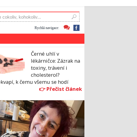
Rychlá navigace:
Černé uhlí v
lékárničce: Zázrak na
toxiny, trávení i
cholesterol?
ekvapí, k čemu všemu se hodí