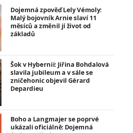
Dojemná zpověď Lely Vémoly:
Malý bojovník Arnie slaví 11
měsíců a změnil jí život od
základů
Šok v Hybernii: Jiřina Bohdalová
slavila jubileum a v sále se
zničehonic objevil Gérard
Depardieu
Boho a Langmajer se poprvé
ukázali oficiálně: Dojemná