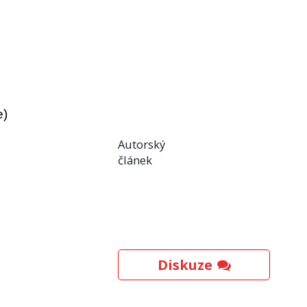
e)
Autorský
článek
Diskuze