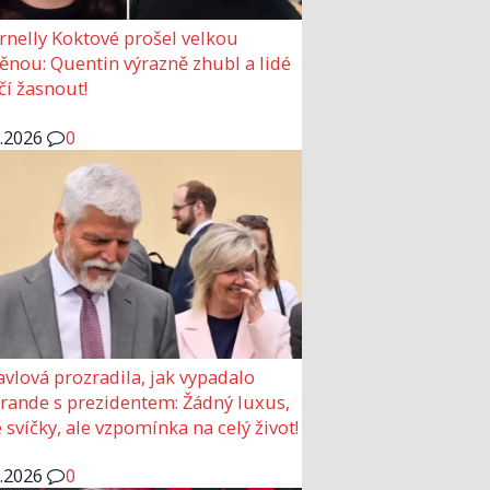
rnelly Koktové prošel velkou
nou: Quentin výrazně zhubl a lidé
čí žasnout!
6.2026
0
avlová prozradila, jak vypadalo
 rande s prezidentem: Žádný luxus,
 svíčky, ale vzpomínka na celý život!
6.2026
0