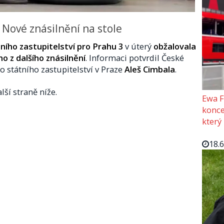
 Nové znásilnění na stole
ího zastupitelství pro Prahu 3
v úterý
obžalovala
o z dalšího znásilnění
. Informaci potvrdil České
 státního zastupitelství v Praze
Aleš Cimbala
.
lší straně níže.
Ewa F
konce
který
18.