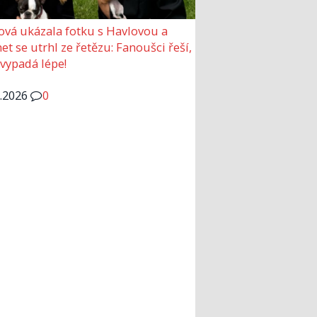
ová ukázala fotku s Havlovou a
et se utrhl ze řetězu: Fanoušci řeší,
 vypadá lépe!
6.2026
0