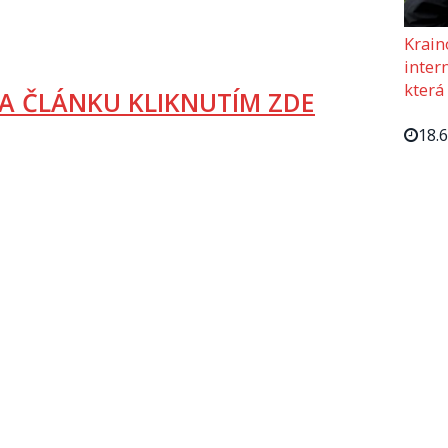
Krain
intern
která
A ČLÁNKU KLIKNUTÍM ZDE
18.