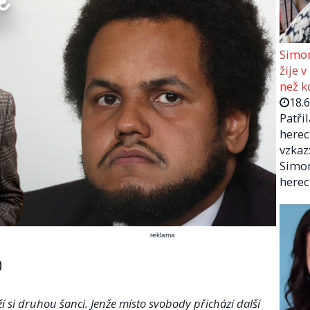
Simon
žije v
než kd
18.
Patři
herec
vzkaz:
Simon
herec
reklama
)
uží si druhou šanci. Jenže místo svobody přichází další