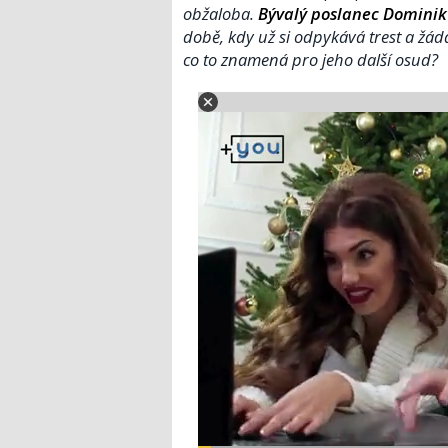
obžaloba.
Bývalý poslanec Dominik
době, kdy už si odpykává trest a žá
co to znamená pro jeho další osud?