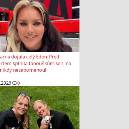
arna dojala celý Eden: Před
rtem splnila fanouškům sen, na
 nikdy nezapomenou!
6.2026
0