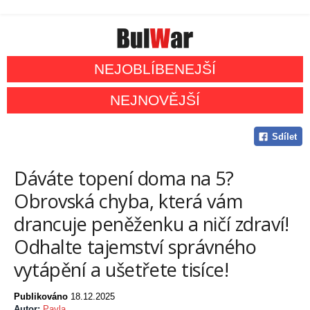
NEJOBLÍBENEJŠÍ
NEJNOVĚJŠÍ
Sdílet
Dáváte topení doma na 5?
Obrovská chyba, která vám
drancuje peněženku a ničí zdraví!
Odhalte tajemství správného
vytápění a ušetřete tisíce!
Publikováno
18.12.2025
Autor:
Pavla