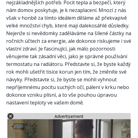
nejzákladnějších potřeb. Pocit tepla a bezpečí, který
nám domov poskytuje, je k nezaplacení. Mnozí z nás
však v honbě za tímto ideálem děláme až překvapivě
velké množství chyb, které mají dalekosáhlé důsledky.
Nejenže si nevědomky zaděláváme na šílené částky na
ročních účtech za energie, ale dokonce riskujeme i své
vlastní zdraví. Je fascinující, jak málo pozornosti
věnujeme tak zásadní věci, jako je správné používání
termostatu na radiátoru. Představte si, že byste každý
rok mohli ušetřit tisíce korun jen tím, že změníte své
návyky. Představte si, že byste se mohli vyhnout
nepříjemnému pocitu suchých očí, pálení v krku nebo
dokonce vzniku plísní, a to vše pouhou úpravou
nastavení teploty ve vašem domě.
Advertisement