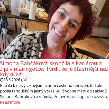
Simona Babčáková skončila s kariérou a
žije v maringotce: Tvrdí, že je šťastnější než
kdy dřív!
18.6.2026
0
Patřila k nejvýraznějším tvářím českého herectví, teď ale
posílá fanouškům jasný vzkaz: její život se mění od základů.
Simona Babčáková oznámila, že hereckou kapitolu uzavírá,
Read More