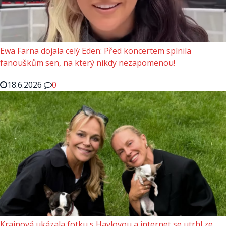
Ewa Farna dojala celý Eden: Před koncertem splnila
fanouškům sen, na který nikdy nezapomenou!
18.6.2026
0
Krainová ukázala fotku s Havlovou a internet se utrhl ze