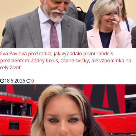
Eva Pavlová prozradila, jak vypadalo první rande s
prezidentem: Žádný luxus, žádné svíčky, ale vzpomínka na
celý život!
18.6.2026
0