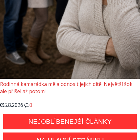
Rodinná kamarádka měla odnosit jejich dítě: Největší šok
ale přišel až potom!
5.8.2026
0
NEJOBLÍBENEJŠÍ ČLÁNKY