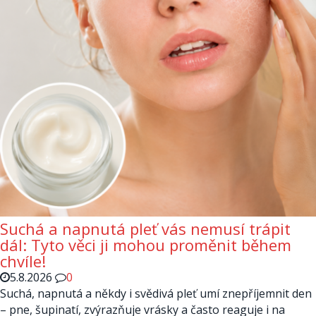
Suchá a napnutá pleť vás nemusí trápit
dál: Tyto věci ji mohou proměnit během
chvíle!
5.8.2026
0
Suchá, napnutá a někdy i svědivá pleť umí znepříjemnit den
– pne, šupinatí, zvýrazňuje vrásky a často reaguje i na