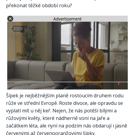
překonat těžké období roku?
Advertisement
Šípek je nejběžnějším planě rostoucím druhem rodu
růže ve střední Evropě. Roste divoce, ale opravdu se
vyplatí mít u něj keř. Nejen, že nás potěší bílými a
růžovými květy, které nádherně voní na jaře a
začátkem léta, ale nyní na podzim nás obdarují i ​​jasně
červenými až červenooranžovými šípky.