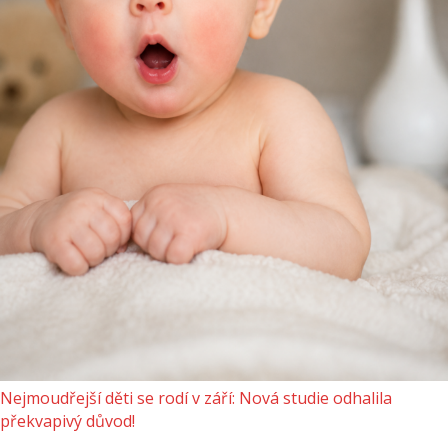
Nejmoudřejší děti se rodí v září: Nová studie odhalila
překvapivý důvod!