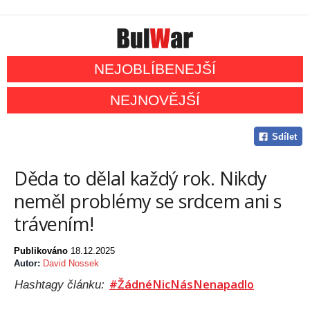
NEJOBLÍBENEJŠÍ
NEJNOVĚJŠÍ
Sdílet
Děda to dělal každý rok. Nikdy
neměl problémy se srdcem ani s
trávením!
Publikováno
18.12.2025
Autor:
David Nossek
#ŽádnéNicNásNenapadlo
Hashtagy článku: