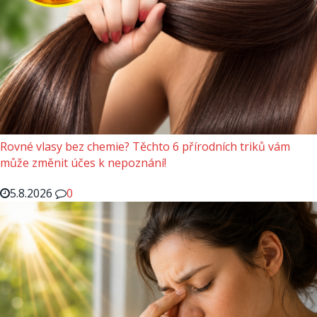
Rovné vlasy bez chemie? Těchto 6 přírodních triků vám
může změnit účes k nepoznání!
5.8.2026
0