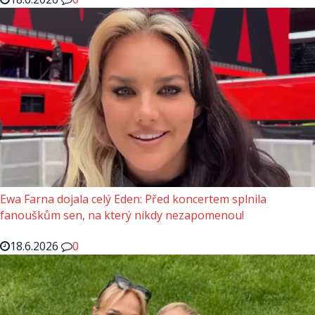
Ewa Farna dojala celý Eden: Před koncertem splnila
fanouškům sen, na který nikdy nezapomenou!
18.6.2026
0