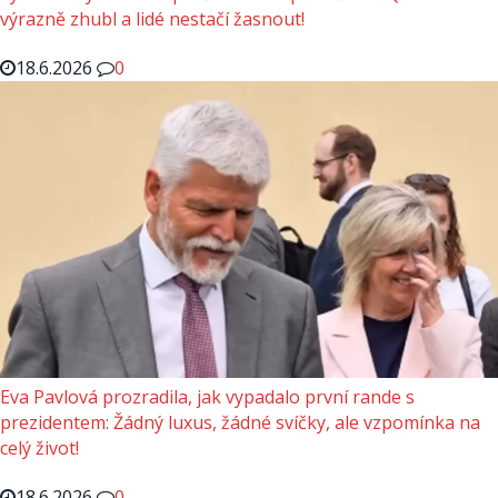
výrazně zhubl a lidé nestačí žasnout!
18.6.2026
0
Eva Pavlová prozradila, jak vypadalo první rande s
prezidentem: Žádný luxus, žádné svíčky, ale vzpomínka na
celý život!
18.6.2026
0