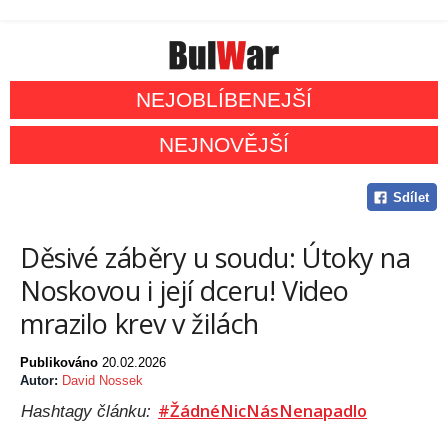
NEJOBLÍBENEJŠÍ
NEJNOVĚJŠÍ
Sdílet
Děsivé záběry u soudu: Útoky na
Noskovou i její dceru! Video
mrazilo krev v žilách
Publikováno
20.02.2026
Autor:
David Nossek
#ŽádnéNicNásNenapadlo
Hashtagy článku: