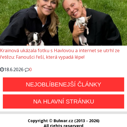
Krainová ukázala fotku s Havlovou a internet se utrhl ze
řetězu: Fanoušci řeší, která vypadá lépe!
18.6.2026
0
NEJOBLÍBENEJŠÍ ČLÁNKY
NA HLAVNÍ STRÁNKU
Copyright © Bulwar.cz (2013 - 2026)
All rights reserverd