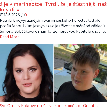
žije v maringotce: Tvrdí, že je šťastnější než
kdy dřív!
18.6.2026
0
Patřila k nejvýraznějším tvářím českého herectví, teď ale
posílá fanouškům jasný vzkaz: její život se mění od základů.
Simona Babčáková oznámila, že hereckou kapitolu uzavírá,
Read More
Syn Ornelly Koktové prošel velkou proměnou: Quentin